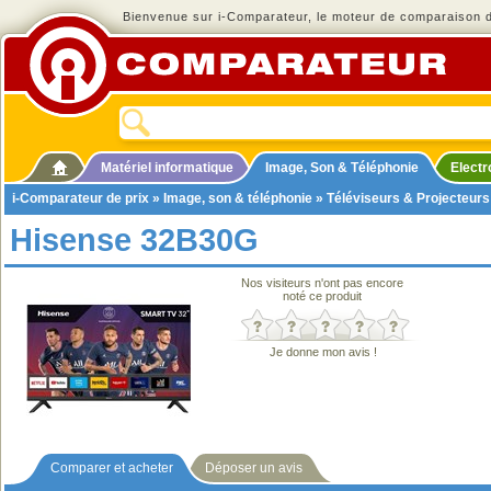
Bienvenue sur i-Comparateur, le moteur de comparaison de
Matériel informatique
Image, Son & Téléphonie
Elect
i-Comparateur de prix
»
Image, son & téléphonie
»
Téléviseurs & Projecteurs
Hisense 32B30G
Nos visiteurs n'ont pas encore
noté ce produit
Je donne mon avis !
Comparer et acheter
Déposer un avis