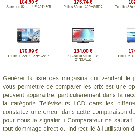
184,90 €
176,74 €
18
Samsung 82cm - UE-32T4305
Philips 82cm - 32PHS5527
Toshiba 82c
179,99 €
184,00 €
17
Thomson 82cm - 32HG2S14
Panasonic 61cm - TS-
Philips 61
24N30AEZ
Générer la liste des magasins qui vendent le 
vous permettre de comparer les prix est une op
peuvent apparaître, particulièrement dans la re
la catégorie
Téléviseurs LCD
dans les différe
constatez une erreur dans cette comparaison de
pour nous le signaler. i-Comparateur ne saurait
tout dommage direct ou indirect lié à l'utilisation 