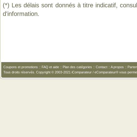
(*) Les délais sont donnés à titre indicatif, cons
d'information.
Coupons et promotions
::
FAQ et aide
::
Plan des catégories
::
Contact
::
A propos
::
Parten
Tous droits réservés. Copyright © 2003-2021 iComparateur / eComparateur® vous perme