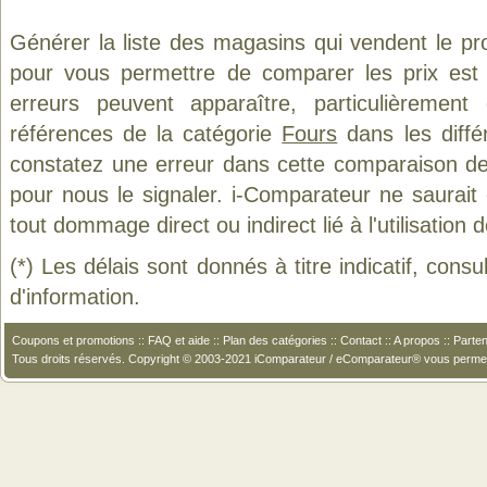
Générer la liste des magasins qui vendent le pr
pour vous permettre de comparer les prix est
erreurs peuvent apparaître, particulièremen
références de la catégorie
Fours
dans les diffé
constatez une erreur dans cette comparaison de
pour nous le signaler. i-Comparateur ne saurait
tout dommage direct ou indirect lié à l'utilisation 
(*) Les délais sont donnés à titre indicatif, cons
d'information.
Coupons et promotions
::
FAQ et aide
::
Plan des catégories
::
Contact
::
A propos
::
Parten
Tous droits réservés. Copyright © 2003-2021 iComparateur / eComparateur® vous perme