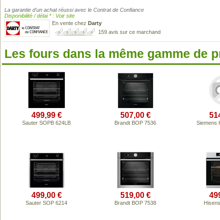
La garantie d'un achat réussi avec le Contrat de Confiance
Disponibilité / délai * : Voir site
En vente chez
Darty
159 avis sur ce marchand
Les fours dans la même gamme de p
499,99 €
507,00 €
51
Sauter SOPB 624LB
Brandt BOP 7536
Siemens
499,00 €
519,00 €
49
Sauter SOP 6214
Brandt BOP 7538
Hisen