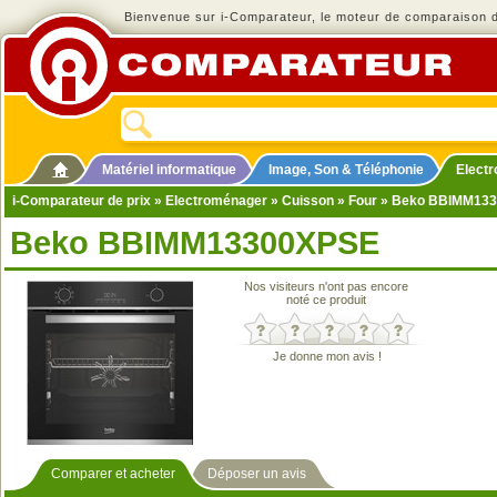
Bienvenue sur i-Comparateur, le moteur de comparaison de
Matériel informatique
Image, Son & Téléphonie
Elect
i-Comparateur de prix
»
Electroménager
»
Cuisson
»
Four
» Beko BBIMM13
Beko BBIMM13300XPSE
Nos visiteurs n'ont pas encore
noté ce produit
Je donne mon avis !
Comparer et acheter
Déposer un avis