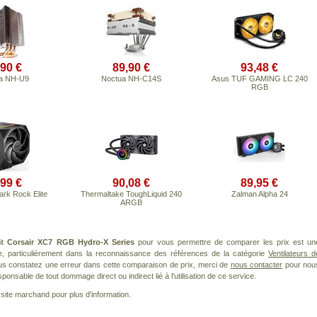
,90 €
89,90 €
93,48 €
a NH-U9
Noctua NH-C14S
Asus TUF GAMING LC 240
RGB
,99 €
90,08 €
89,95 €
ark Rock Elite
Thermaltake ToughLiquid 240
Zalman Alpha 24
ARGB
it
Corsair XC7 RGB Hydro-X Series
pour vous permettre de comparer les prix est un
e, particulièrement dans la reconnaissance des références de la catégorie
Ventilateurs d
ous constatez une erreur dans cette comparaison de prix, merci de
nous contacter
pour nou
ponsable de tout dommage direct ou indirect lié à l'utilisation de ce service.
le site marchand pour plus d'information.