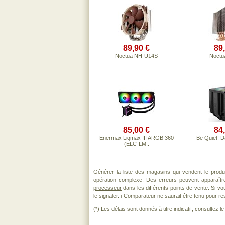
89,90 €
89
Noctua NH-U14S
Noctu
85,00 €
84
Enermax Liqmax III ARGB 360
Be Quiet! D
(ELC-LM..
Générer la liste des magasins qui vendent le produ
opération complexe. Des erreurs peuvent apparaîtr
processeur
dans les différents points de vente. Si v
le signaler. i-Comparateur ne saurait être tenu pour res
(*) Les délais sont donnés à titre indicatif, consultez 