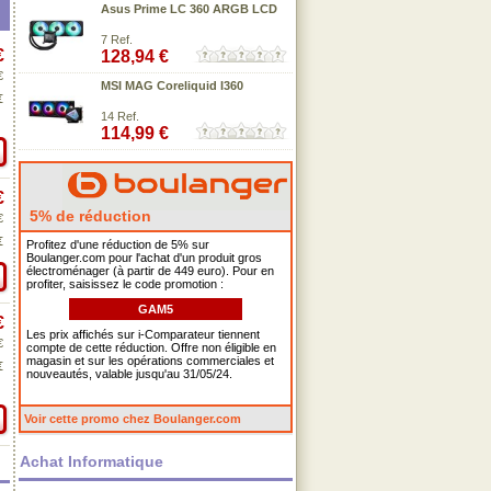
Asus Prime LC 360 ARGB LCD
7 Ref.
€
128,94 €
€
MSI MAG Coreliquid I360
€
14 Ref.
114,99 €
€
5% de réduction
€
€
Profitez d'une réduction de 5% sur
Boulanger.com pour l'achat d'un produit gros
électroménager (à partir de 449 euro). Pour en
profiter, saisissez le code promotion :
GAM5
€
Les prix affichés sur i-Comparateur tiennent
€
compte de cette réduction. Offre non éligible en
magasin et sur les opérations commerciales et
€
nouveautés, valable jusqu'au 31/05/24.
Voir cette promo chez Boulanger.com
Achat Informatique