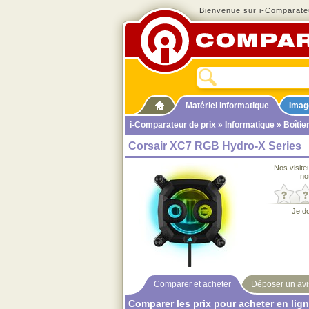
Bienvenue sur i-Comparateu
Matériel informatique
Imag
i-Comparateur de prix
»
Informatique
»
Boîtie
Corsair XC7 RGB Hydro-X Series
Nos visite
no
Je d
Comparer et acheter
Déposer un avi
Comparer les prix pour acheter en lig