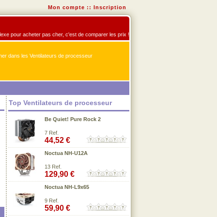
Mon compte
::
Inscription
flexe pour acheter pas cher, c'est de comparer les prix !
er dans les Ventilateurs de processeur
Top Ventilateurs de processeur
Be Quiet! Pure Rock 2
7 Ref.
44,52 €
Noctua NH-U12A
13 Ref.
129,90 €
Noctua NH-L9x65
9 Ref.
59,90 €