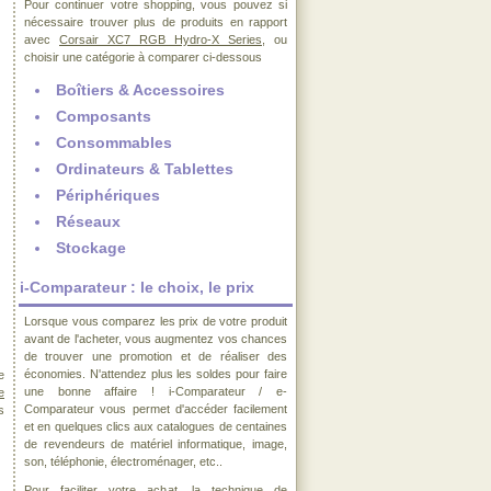
Pour continuer votre shopping, vous pouvez si
nécessaire trouver plus de produits en rapport
avec
Corsair XC7 RGB Hydro-X Series
, ou
choisir une catégorie à comparer ci-dessous
Boîtiers & Accessoires
Composants
Consommables
Ordinateurs & Tablettes
Périphériques
Réseaux
Stockage
i-Comparateur : le choix, le prix
Lorsque vous comparez les prix de votre produit
avant de l'acheter, vous augmentez vos chances
de trouver une promotion et de réaliser des
économies. N'attendez plus les soldes pour faire
e
une bonne affaire ! i-Comparateur / e-
e
Comparateur vous permet d'accéder facilement
s
et en quelques clics aux catalogues de centaines
de revendeurs de matériel informatique, image,
son, téléphonie, électroménager, etc..
Pour faciliter votre achat, la technique de