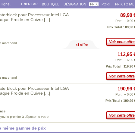
 ligne.
TRIER PAR :
BOUTIQUE
DÉSIGNATION
PRIX
PORT
PRIX TOTAL
erblock pour Processeur Intel LGA
89,90 
laque Froide en Cuivre
[...]
Port : + 0,00 
Prix Total : 89,90 
Voir cette offre
ce marchand
+1 offre
112,95 
Port : + 6,95 
Prix Total : 119,90 
Voir cette offre
ce marchand
erblock pour Processeur Intel LGA
190,99 
laque Froide en Cuivre
[...]
Port : + 0,00 
Prix Total : 190,99 
ace
Voir cette offre
yez le premier à déposer le votre
la même gamme de prix