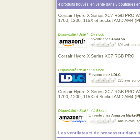
4 produits trouvés, en vente dans 3 boutiques en
Corsair Hydro X Series XC7 RGB PRO Wat
1700, 1200, 115X et Socket AMD AM4 (P
Disponibilité / délai * : En stock
En vente chez
Amazon
304 avis sur 
Corsair Hydro X Series XC7 RGB PRO
Disponibilité / délai * : En stock
En vente chez
LDLC
223 avis sur 
Corsair Hydro X Series XC7 RGB PRO Wat
1700, 1200, 115X et Socket AMD AM4 (P
Disponibilité / délai * : 4 à 5 jours
En vente chez
Amazon MarketPl
Aucun avis, so
Les ventilateurs de processeur dans 