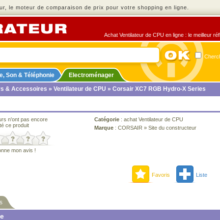
r, le moteur de comparaison de prix pour votre shopping en ligne.
Achat Ventilateur de CPU en ligne : le meilleur ré
Cherch
e, Son & Téléphonie
Electroménager
rs & Accessoires
»
Ventilateur de CPU
» Corsair XC7 RGB Hydro-X Series
urs n'ont pas encore
Catégorie
:
achat Ventilateur de CPU
té ce produit
Marque
:
CORSAIR
»
Site du constructeur
onne mon avis !
Favoris
Liste
s
ne