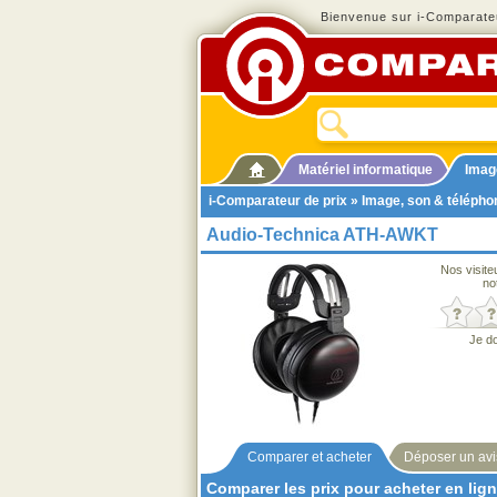
Bienvenue sur i-Comparateu
Matériel informatique
Imag
i-Comparateur de prix
»
Image, son & télépho
Audio-Technica ATH-AWKT
Nos visite
no
Je d
Comparer et acheter
Déposer un avi
Comparer les prix pour acheter en lig