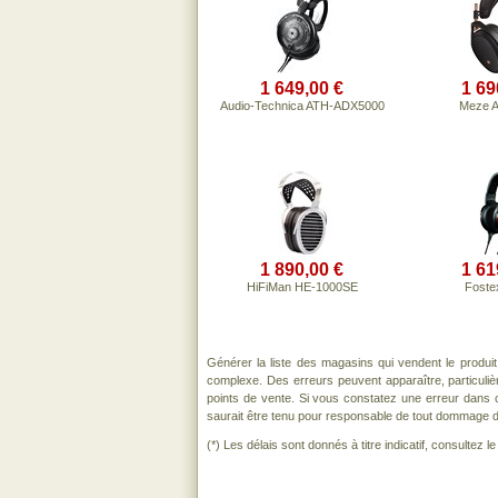
1 649,00 €
1 69
Audio-Technica ATH-ADX5000
Meze Au
1 890,00 €
1 61
HiFiMan HE-1000SE
Foste
Générer la liste des magasins qui vendent le produi
complexe. Des erreurs peuvent apparaître, particuli
points de vente. Si vous constatez une erreur dans 
saurait être tenu pour responsable de tout dommage direc
(*) Les délais sont donnés à titre indicatif, consultez 