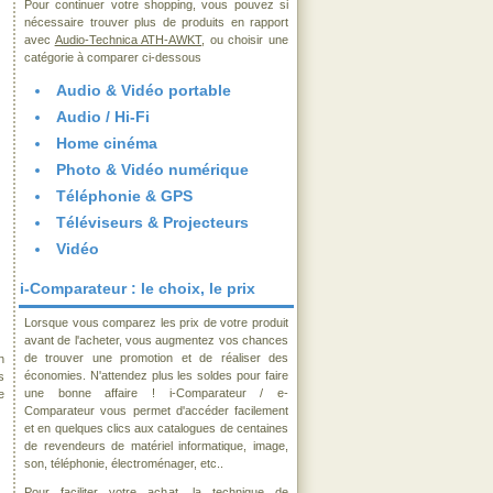
Pour continuer votre shopping, vous pouvez si
nécessaire trouver plus de produits en rapport
avec
Audio-Technica ATH-AWKT
, ou choisir une
catégorie à comparer ci-dessous
Audio & Vidéo portable
Audio / Hi-Fi
Home cinéma
Photo & Vidéo numérique
Téléphonie & GPS
Téléviseurs & Projecteurs
Vidéo
i-Comparateur : le choix, le prix
Lorsque vous comparez les prix de votre produit
avant de l'acheter, vous augmentez vos chances
de trouver une promotion et de réaliser des
n
économies. N'attendez plus les soldes pour faire
s
une bonne affaire ! i-Comparateur / e-
e
Comparateur vous permet d'accéder facilement
et en quelques clics aux catalogues de centaines
de revendeurs de matériel informatique, image,
son, téléphonie, électroménager, etc..
Pour faciliter votre achat, la technique de