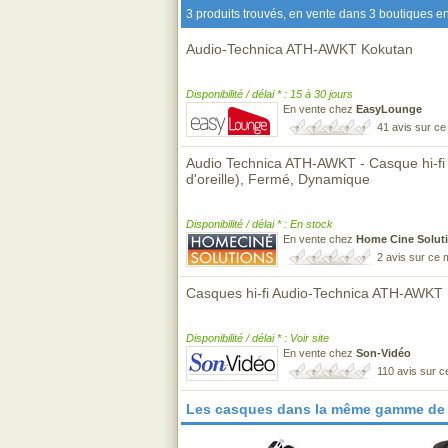
3 produits trouvés, en vente dans 3 boutiques en
Audio-Technica ATH-AWKT Kokutan
Disponibilité / délai * : 15 à 30 jours
En vente chez
EasyLounge
41 avis sur c
Audio Technica ATH-AWKT - Casque hi-fi 
d'oreille), Fermé, Dynamique
Disponibilité / délai * : En stock
En vente chez
Home Cine Solut
2 avis sur ce
Casques hi-fi Audio-Technica ATH-AWKT
Disponibilité / délai * : Voir site
En vente chez
Son-Vidéo
110 avis sur 
Les casques dans la même gamme de 