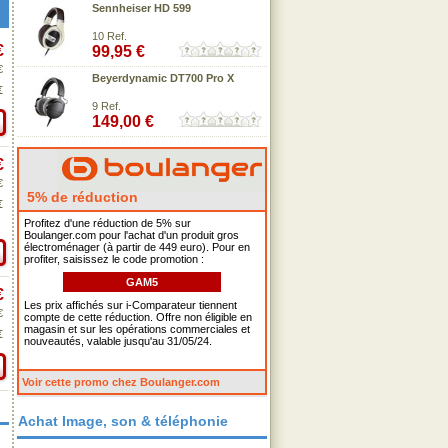
Sennheiser HD 599
10 Ref.
€
99,95 €
€
Beyerdynamic DT700 Pro X
€
9 Ref.
149,00 €
€
€
5% de réduction
€
Profitez d'une réduction de 5% sur
Boulanger.com pour l'achat d'un produit gros
électroménager (à partir de 449 euro). Pour en
profiter, saisissez le code promotion :
GAM5
€
Les prix affichés sur i-Comparateur tiennent
€
compte de cette réduction. Offre non éligible en
magasin et sur les opérations commerciales et
€
nouveautés, valable jusqu'au 31/05/24.
Voir cette promo chez Boulanger.com
Achat Image, son & téléphonie