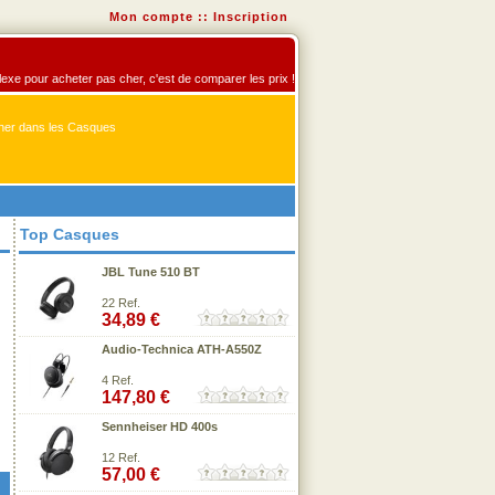
Mon compte
::
Inscription
flexe pour acheter pas cher, c'est de comparer les prix !
er dans les Casques
Top Casques
JBL Tune 510 BT
22 Ref.
34,89 €
Audio-Technica ATH-A550Z
4 Ref.
147,80 €
Sennheiser HD 400s
12 Ref.
57,00 €