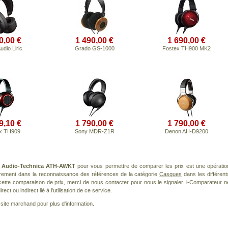
0,00 €
1 490,00 €
1 690,00 €
dio Liric
Grado GS-1000
Fostex TH900 MK2
9,10 €
1 790,00 €
1 790,00 €
x TH909
Sony MDR-Z1R
Denon AH-D9200
t
Audio-Technica ATH-AWKT
pour vous permettre de comparer les prix est une opératio
èrement dans la reconnaissance des références de la catégorie
Casques
dans les différent
cette comparaison de prix, merci de
nous contacter
pour nous le signaler. i-Comparateur n
t ou indirect lié à l'utilisation de ce service.
le site marchand pour plus d'information.