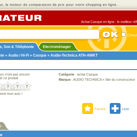
r, le moteur de comparaison de prix pour votre shopping en ligne.
Achat Casque en ligne : le meilleur ré
Cherch
e, Son & Téléphonie
Electroménager
nie
»
Audio / Hi-Fi
»
Casque
» Audio-Technica ATH-AWKT
urs n'ont pas encore
Catégorie
:
achat Casque
té ce produit
Marque
:
AUDIO TECHNICA
»
Site du constructeur
onne mon avis !
Favoris
Liste
s
ne