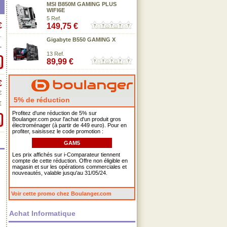
MSI B850M GAMING PLUS
WIFI6E
5 Ref.
€
149,75 €
.
Gigabyte B550 GAMING X
.
13 Ref.
89,99 €
€
€
5% de réduction
€
Profitez d'une réduction de 5% sur
Boulanger.com pour l'achat d'un produit gros
électroménager (à partir de 449 euro). Pour en
profiter, saisissez le code promotion :
GAM5
Les prix affichés sur i-Comparateur tiennent
compte de cette réduction. Offre non éligible en
magasin et sur les opérations commerciales et
nouveautés, valable jusqu'au 31/05/24.
Voir cette promo chez Boulanger.com
Achat Informatique