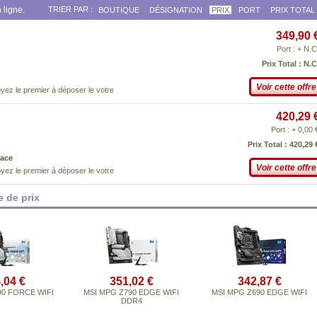
 ligne.
TRIER PAR :
BOUTIQUE
DÉSIGNATION
PRIX
PORT
PRIX TOTAL
349,90 
Port : + N.C
Prix Total : N.C
Voir cette offre
yez le premier à déposer le votre
420,29 
Port : + 0,00 
Prix Total : 420,29 
ace
Voir cette offre
yez le premier à déposer le votre
 de prix
,04 €
351,02 €
342,87 €
90 FORCE WIFI
MSI MPG Z790 EDGE WIFI
MSI MPG Z690 EDGE WIFI
DDR4