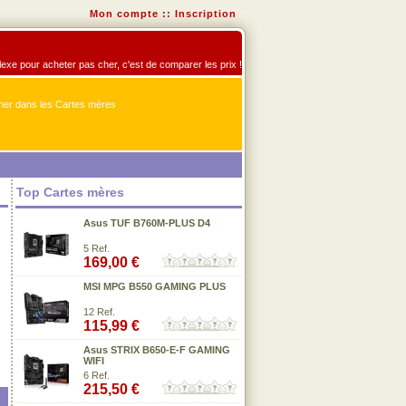
Mon compte
::
Inscription
flexe pour acheter pas cher, c'est de comparer les prix !
er dans les Cartes mères
Top Cartes mères
Asus TUF B760M-PLUS D4
5 Ref.
169,00 €
MSI MPG B550 GAMING PLUS
12 Ref.
115,99 €
Asus STRIX B650-E-F GAMING
WIFI
6 Ref.
215,50 €