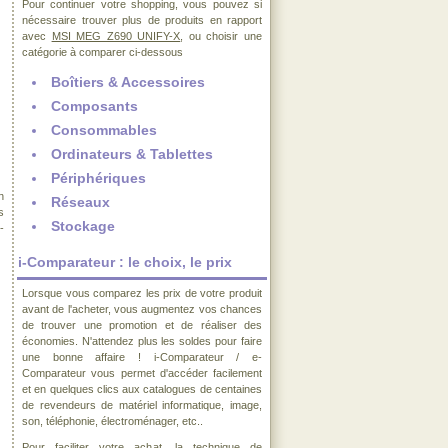
Pour continuer votre shopping, vous pouvez si
nécessaire trouver plus de produits en rapport
avec
MSI MEG Z690 UNIFY-X
, ou choisir une
catégorie à comparer ci-dessous
Boîtiers & Accessoires
Composants
Consommables
Ordinateurs & Tablettes
Périphériques
n
Réseaux
s
Stockage
-
i-Comparateur : le choix, le prix
Lorsque vous comparez les prix de votre produit
avant de l'acheter, vous augmentez vos chances
de trouver une promotion et de réaliser des
économies. N'attendez plus les soldes pour faire
une bonne affaire ! i-Comparateur / e-
Comparateur vous permet d'accéder facilement
et en quelques clics aux catalogues de centaines
de revendeurs de matériel informatique, image,
son, téléphonie, électroménager, etc..
Pour faciliter votre achat, la technique de