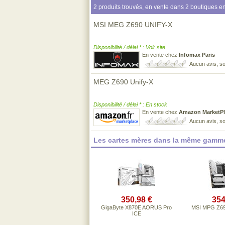
2 produits trouvés, en vente dans 2 boutiques en
MSI MEG Z690 UNIFY-X
Disponibilité / délai * : Voir site
En vente chez
Infomax Paris
Aucun avis, so
MEG Z690 Unify-X
Disponibilité / délai * : En stock
En vente chez
Amazon MarketPl
Aucun avis, so
Les cartes mères dans la même gamme
350,98 €
354
GigaByte X870E AORUS Pro
MSI MPG Z6
ICE