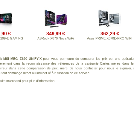
,90 €
349,99 €
362,29 €
X299-E GAMING
ASRock X870 Nova WiFi
Asus PRIME X670E-PRO WIFI
uit
MSI MEG Z690 UNIFY-X
pour vous permettre de comparer les prix est une opératio
lièrement dans la reconnaissance des références de la catégorie
Cartes mères
dans le
 erreur dans cette comparaison de prix, merci de
nous contacter
pour nous le signaler. i
ut dommage direct ou indirect lié à l'utilisation de ce service.
le site marchand pour plus d'information.