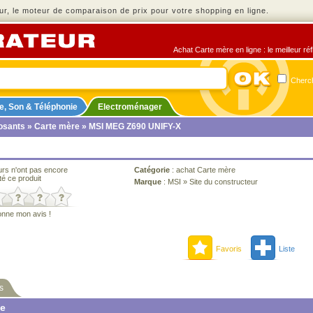
r, le moteur de comparaison de prix pour votre shopping en ligne.
Achat Carte mère en ligne : le meilleur ré
Cherch
e, Son & Téléphonie
Electroménager
sants
»
Carte mère
» MSI MEG Z690 UNIFY-X
urs n'ont pas encore
Catégorie
:
achat Carte mère
té ce produit
Marque
:
MSI
»
Site du constructeur
onne mon avis !
Favoris
Liste
s
ne