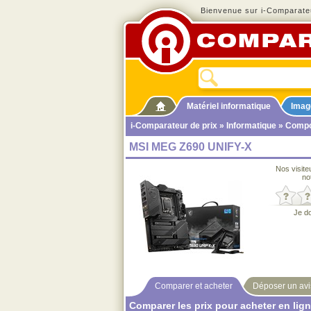
Bienvenue sur i-Comparateu
Matériel informatique
Imag
i-Comparateur de prix
»
Informatique
»
Compo
MSI MEG Z690 UNIFY-X
Nos visite
no
Je d
Comparer et acheter
Déposer un avi
Comparer les prix pour acheter en lig