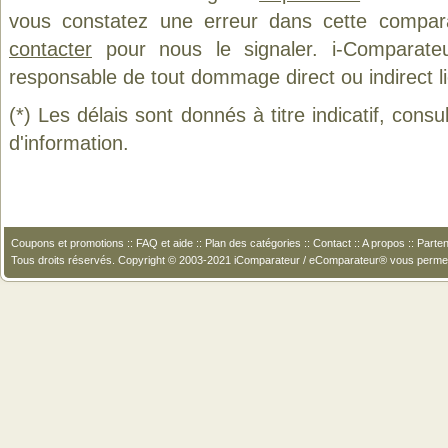
vous constatez une erreur dans cette compar
contacter
pour nous le signaler. i-Comparate
responsable de tout dommage direct ou indirect lié 
(*) Les délais sont donnés à titre indicatif, cons
d'information.
Coupons et promotions
::
FAQ et aide
::
Plan des catégories
::
Contact
::
A propos
::
Parten
Tous droits réservés. Copyright © 2003-2021 iComparateur / eComparateur® vous perme