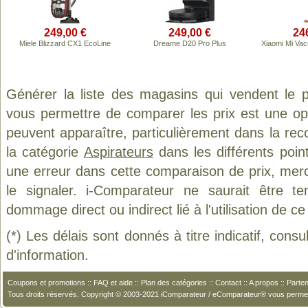
249,00 €
249,00 €
24
Miele Blizzard CX1 EcoLine
Dreame D20 Pro Plus
Xiaomi Mi Va
Générer la liste des magasins qui vendent le 
vous permettre de comparer les prix est une op
peuvent apparaître, particulièrement dans la re
la catégorie
Aspirateurs
dans les différents poin
une erreur dans cette comparaison de prix, mer
le signaler. i-Comparateur ne saurait être t
dommage direct ou indirect lié à l'utilisation de ce
(*) Les délais sont donnés à titre indicatif, cons
d'information.
Coupons et promotions
::
FAQ et aide
::
Plan des catégories
::
Contact
::
A propos
::
Parten
Tous droits réservés. Copyright © 2003-2021 iComparateur / eComparateur® vous perme