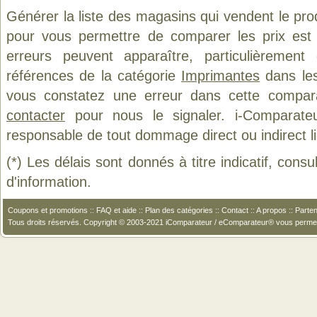
Générer la liste des magasins qui vendent le pro
pour vous permettre de comparer les prix est
erreurs peuvent apparaître, particulièremen
références de la catégorie
Imprimantes
dans les
vous constatez une erreur dans cette compar
contacter
pour nous le signaler. i-Comparate
responsable de tout dommage direct ou indirect lié 
(*) Les délais sont donnés à titre indicatif, cons
d'information.
Coupons et promotions
::
FAQ et aide
::
Plan des catégories
::
Contact
::
A propos
::
Parten
Tous droits réservés. Copyright © 2003-2021 iComparateur / eComparateur® vous perme