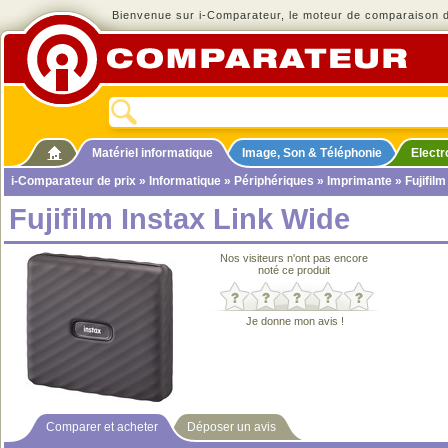
Bienvenue sur i-Comparateur, le moteur de comparaison de
Matériel informatique
Image, Son & Téléphonie
Elect
i-Comparateur de prix
»
Informatique
»
Périphériques
»
Imprimante
» Fujifilm
Fujifilm Instax Link Wide
Nos visiteurs n'ont pas encore
noté ce produit
Je donne mon avis !
Comparer et acheter
Déposer un avis