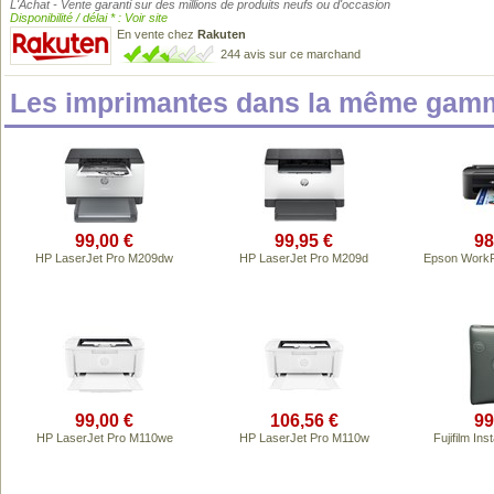
L'Achat - Vente garanti sur des millions de produits neufs ou d'occasion
Disponibilité / délai * : Voir site
En vente chez
Rakuten
244 avis sur ce marchand
Les imprimantes dans la même gamm
99,00 €
99,95 €
98
HP LaserJet Pro M209dw
HP LaserJet Pro M209d
Epson Work
99,00 €
106,56 €
99
HP LaserJet Pro M110we
HP LaserJet Pro M110w
Fujifilm In