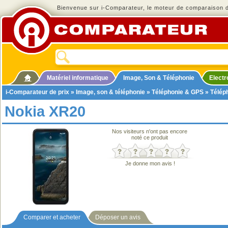
Bienvenue sur i-Comparateur, le moteur de comparaison de
Matériel informatique
Image, Son & Téléphonie
Elect
i-Comparateur de prix
»
Image, son & téléphonie
»
Téléphonie & GPS
»
Télép
Nokia XR20
Nos visiteurs n'ont pas encore
noté ce produit
Je donne mon avis !
Comparer et acheter
Déposer un avis