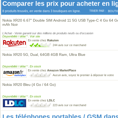
Comparer les prix pour acheter en li
8 produits trouvés, en vente dans 3 boutiques en ligne.
TRIER PAR :
BOUTI
Nokia XR20 6.67" Double SIM Android 11 5G USB Type-C 4 Go 64 G
mAh Noir
L'Achat - Vente garanti sur des millions de produits neufs ou d'occasion
Disponibilité / délai * : Voir site
En vente chez
Rakuten
244 avis sur ce marchand
Nokia XR20 5G, Dual, 64GB 4GB Ram, Ultra Blue
Disponibilité / délai * : En stock
En vente chez
Amazon MarketPlace
Aucun avis, soyez le premier à déposer le votre
Nokia XR20 Bleu (4 Go / 64 Go)
Disponibilité / délai * : En stock
En vente chez
LDLC
223 avis sur ce marchand
Les téléphones portables / GSM da