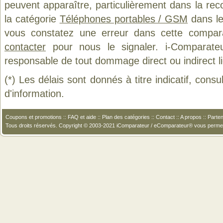
peuvent apparaître, particulièrement dans la re
la catégorie
Téléphones portables / GSM
dans le
vous constatez une erreur dans cette compar
contacter
pour nous le signaler. i-Comparate
responsable de tout dommage direct ou indirect lié 
(*) Les délais sont donnés à titre indicatif, cons
d'information.
Coupons et promotions
::
FAQ et aide
::
Plan des catégories
::
Contact
::
A propos
::
Parten
Tous droits réservés. Copyright © 2003-2021 iComparateur / eComparateur® vous perme