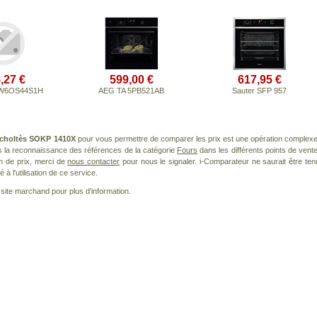
,27 €
599,00 €
617,95 €
l W6OS44S1H
AEG TA 5PB521AB
Sauter SFP 957
choltès SOKP 1410X
pour vous permettre de comparer les prix est une opération complexe
s la reconnaissance des références de la catégorie
Fours
dans les différents points de vente
n de prix, merci de
nous contacter
pour nous le signaler. i-Comparateur ne saurait être ten
à l'utilisation de ce service.
le site marchand pour plus d'information.