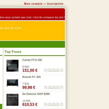
Mon compte
::
Inscription
éflexe pour acheter pas cher, c'est de comparer les prix !
er dans les Fours
Top Fours
Candy FCS 100
8 Ref.
151,00 €
Brandt FC 420
7 Ref.
99,98 €
De Dietrich DOP 8360
14 Ref.
610,53 €