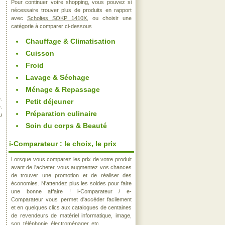
Pour continuer votre shopping, vous pouvez si
nécessaire trouver plus de produits en rapport
avec
Scholtes SOKP 1410X
, ou choisir une
catégorie à comparer ci-dessous
Chauffage & Climatisation
Cuisson
Froid
Lavage & Séchage
Ménage & Repassage
.
Petit déjeuner
.
Préparation culinaire
u
Soin du corps & Beauté
i-Comparateur : le choix, le prix
Lorsque vous comparez les prix de votre produit
avant de l'acheter, vous augmentez vos chances
de trouver une promotion et de réaliser des
économies. N'attendez plus les soldes pour faire
une bonne affaire ! i-Comparateur / e-
Comparateur vous permet d'accéder facilement
et en quelques clics aux catalogues de centaines
de revendeurs de matériel informatique, image,
son, téléphonie, électroménager, etc..