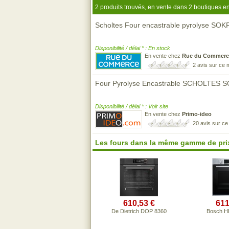
2 produits trouvés, en vente dans 2 boutiques en
Scholtes Four encastrable pyrolyse SO
Disponibilité / délai * : En stock
En vente chez
Rue du Commerc
2 avis sur ce
Four Pyrolyse Encastrable SCHOLTES 
Disponibilité / délai * : Voir site
En vente chez
Primo-ideo
20 avis sur c
Les fours dans la même gamme de pri
610,53 €
611
De Dietrich DOP 8360
Bosch H