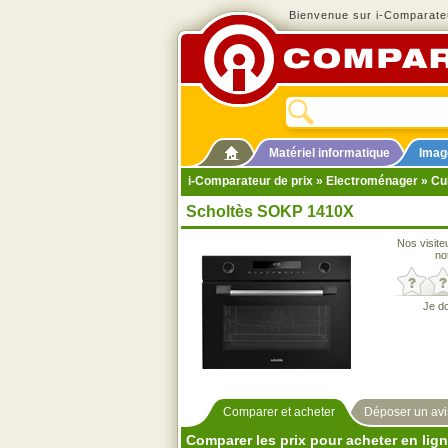
Bienvenue sur i-Comparateu
Matériel informatique
Imag
i-Comparateur de prix
»
Electroménager
»
Cu
Scholtès SOKP 1410X
Nos visite
no
Je d
Comparer et acheter
Déposer un avi
Comparer les prix pour acheter en lig