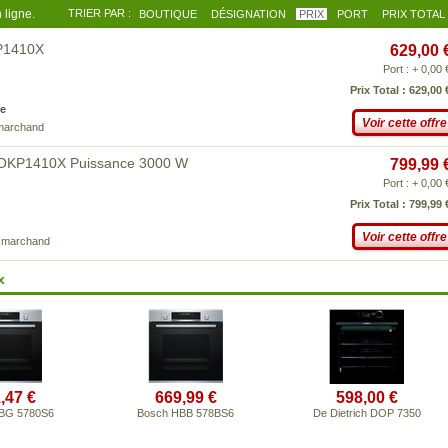
 ligne.
TRIER PAR :
BOUTIQUE
DÉSIGNATION
PRIX
PORT
PRIX TOTAL
KP1410X
629,00 
Port : + 0,00 
Prix Total : 629,00 
e
Voir cette offre
 marchand
SOKP1410X Puissance 3000 W
799,99 
Port : + 0,00 
Prix Total : 799,99 
Voir cette offre
e marchand
x
,47 €
669,99 €
598,00 €
BG 5780S6
Bosch HBB 578BS6
De Dietrich DOP 7350