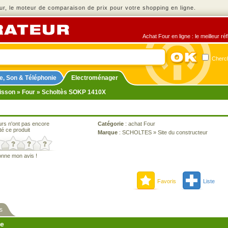
r, le moteur de comparaison de prix pour votre shopping en ligne.
Achat Four en ligne : le meilleur r
Cherch
e, Son & Téléphonie
Electroménager
isson
»
Four
» Scholtès SOKP 1410X
urs n'ont pas encore
Catégorie
:
achat Four
té ce produit
Marque
:
SCHOLTES
»
Site du constructeur
onne mon avis !
Favoris
Liste
s
ne