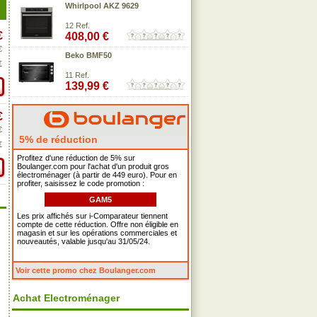
Whirlpool AKZ 9629
12 Ref.
€
408,00 €
€
Beko BMF50
€
11 Ref.
139,99 €
€
€
5% de réduction
€
Profitez d'une réduction de 5% sur
Boulanger.com pour l'achat d'un produit gros
électroménager (à partir de 449 euro). Pour en
profiter, saisissez le code promotion :
GAM5
Les prix affichés sur i-Comparateur tiennent
compte de cette réduction. Offre non éligible en
magasin et sur les opérations commerciales et
nouveautés, valable jusqu'au 31/05/24.
Voir cette promo chez Boulanger.com
Achat Electroménager