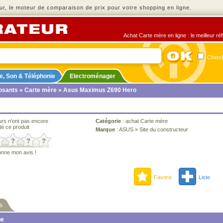
r, le moteur de comparaison de prix pour votre shopping en ligne.
Achat Carte mère en ligne : le meilleur ré
Cherch
e, Son & Téléphonie
Electroménager
sants
»
Carte mère
» Asus Maximus Z690 Hero
urs n'ont pas encore
Catégorie
:
achat Carte mère
té ce produit
Marque
:
ASUS
»
Site du constructeur
onne mon avis !
Favoris
Liste
s
ne