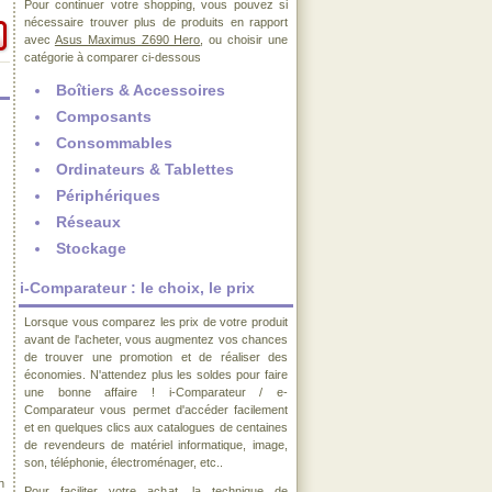
Pour continuer votre shopping, vous pouvez si
nécessaire trouver plus de produits en rapport
avec
Asus Maximus Z690 Hero
, ou choisir une
catégorie à comparer ci-dessous
Boîtiers & Accessoires
Composants
Consommables
Ordinateurs & Tablettes
Périphériques
Réseaux
Stockage
i-Comparateur : le choix, le prix
Lorsque vous comparez les prix de votre produit
avant de l'acheter, vous augmentez vos chances
de trouver une promotion et de réaliser des
économies. N'attendez plus les soldes pour faire
une bonne affaire ! i-Comparateur / e-
Comparateur vous permet d'accéder facilement
et en quelques clics aux catalogues de centaines
de revendeurs de matériel informatique, image,
son, téléphonie, électroménager, etc..
n
Pour faciliter votre achat, la technique de