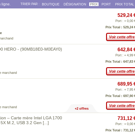
 ligne.
TRIER PAR :
BOUTIQUE
DÉSIGNATION
PRIX
PORT
PRIX TOTAL
529,24 
Port : + 0,00 
Prix Total : 529,24 
e
Voir cette offre
 marchand
90 HERO - (90MB18E0-M0EAY0)
642,84 
Port : + 4,99 
Prix Total : 647,83 
Voir cette offre
ce marchand
689,95 
Port : + 7,95 
Prix Total : 697,90 
Voir cette offre
ce marchand
+2 offres
on – Carte mère Intel LGA 1700
731,12 
, 5X M.2, USB 3.2 Gen
[...]
Port : + 0,00 
Prix Total : 731,12 