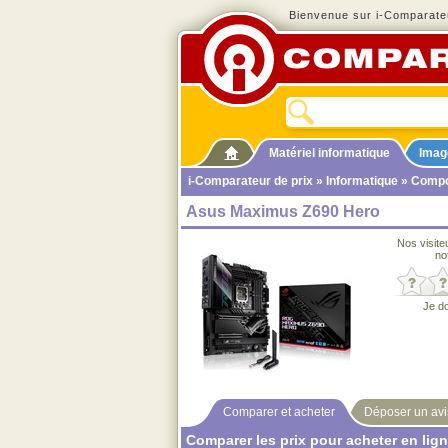
Bienvenue sur i-Comparateu
Matériel informatique
Imag
i-Comparateur de prix
»
Informatique
»
Compo
Asus Maximus Z690 Hero
Nos visite
no
Je d
Comparer et acheter
Déposer un avi
Comparer les prix pour acheter en lig