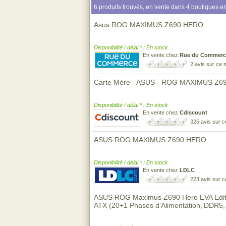
6 produits trouvés, en vente dans 4 boutiques en
Asus ROG MAXIMUS Z690 HERO
Disponibilité / délai * : En stock
En vente chez
Rue du Commerc
2 avis sur ce
Carte Mère - ASUS - ROG MAXIMUS Z6
Disponibilité / délai * : En stock
En vente chez
Cdiscount
325 avis sur 
ASUS ROG MAXIMUS Z690 HERO
Disponibilité / délai * : En stock
En vente chez
LDLC
223 avis sur 
ASUS ROG Maximus Z690 Hero EVA Editi
ATX (20+1 Phases d’Alimentation, DDR5