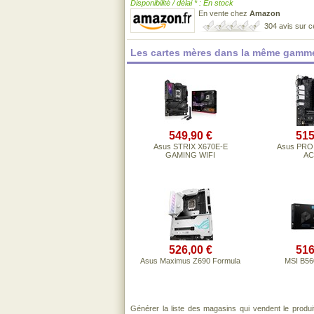
Disponibilité / délai * : En stock
En vente chez
Amazon
304 avis sur 
Les cartes mères dans la même gamme
549,90 €
515
Asus STRIX X670E-E
Asus PRO
GAMING WIFI
AC
526,00 €
516
Asus Maximus Z690 Formula
MSI B5
Générer la liste des magasins qui vendent le produ