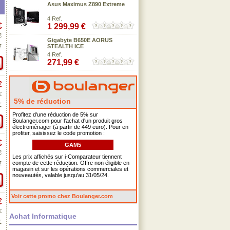
Asus Maximus Z890 Extreme
4 Ref.
€
1 299,99 €
€
Gigabyte B650E AORUS
€
STEALTH ICE
4 Ref.
271,99 €
€
€
5% de réduction
€
Profitez d'une réduction de 5% sur
Boulanger.com pour l'achat d'un produit gros
électroménager (à partir de 449 euro). Pour en
profiter, saisissez le code promotion :
€
GAM5
€
Les prix affichés sur i-Comparateur tiennent
compte de cette réduction. Offre non éligible en
€
magasin et sur les opérations commerciales et
nouveautés, valable jusqu'au 31/05/24.
Voir cette promo chez Boulanger.com
€
€
Achat Informatique
€