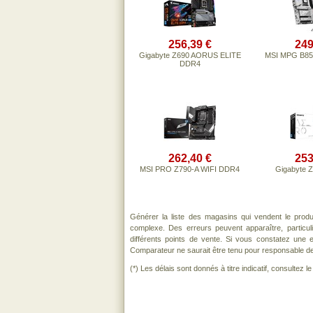
256,39 €
249
Gigabyte Z690 AORUS ELITE
MSI MPG B85
DDR4
262,40 €
253
MSI PRO Z790-A WIFI DDR4
Gigabyte 
Générer la liste des magasins qui vendent le prod
complexe. Des erreurs peuvent apparaître, particu
différents points de vente. Si vous constatez une
Comparateur ne saurait être tenu pour responsable de to
(*) Les délais sont donnés à titre indicatif, consultez 