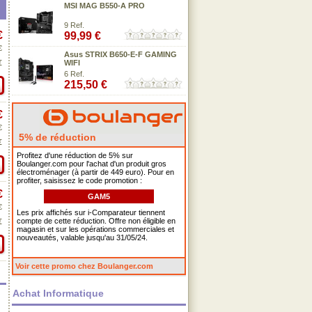
MSI MAG B550-A PRO
9 Ref.
€
99,99 €
€
Asus STRIX B650-E-F GAMING
€
WIFI
6 Ref.
215,50 €
€
€
5% de réduction
€
Profitez d'une réduction de 5% sur
Boulanger.com pour l'achat d'un produit gros
électroménager (à partir de 449 euro). Pour en
profiter, saisissez le code promotion :
€
GAM5
€
Les prix affichés sur i-Comparateur tiennent
compte de cette réduction. Offre non éligible en
€
magasin et sur les opérations commerciales et
nouveautés, valable jusqu'au 31/05/24.
Voir cette promo chez Boulanger.com
Achat Informatique