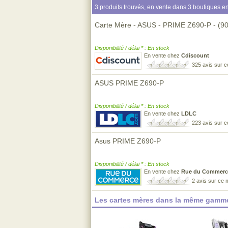
3 produits trouvés, en vente dans 3 boutiques en
Carte Mère - ASUS - PRIME Z690-P - 
Disponibilité / délai * : En stock
En vente chez
Cdiscount
325 avis sur 
ASUS PRIME Z690-P
Disponibilité / délai * : En stock
En vente chez
LDLC
223 avis sur 
Asus PRIME Z690-P
Disponibilité / délai * : En stock
En vente chez
Rue du Commerc
2 avis sur ce
Les cartes mères dans la même gamme