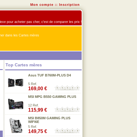
Mon compte
::
Inscription
flexe pour acheter pas cher, c'est de comparer les prix !
er dans les Cartes mères
Top Cartes mères
Asus TUF B760M-PLUS D4
5 Ref.
169,00 €
MSI MPG B550 GAMING PLUS
12 Ref.
115,99 €
MSI B850M GAMING PLUS
WIFI6E
5 Ref.
149,75 €