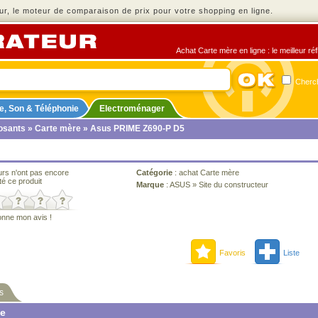
r, le moteur de comparaison de prix pour votre shopping en ligne.
Achat Carte mère en ligne : le meilleur ré
Cherch
e, Son & Téléphonie
Electroménager
sants
»
Carte mère
» Asus PRIME Z690-P D5
urs n'ont pas encore
Catégorie
:
achat Carte mère
té ce produit
Marque
:
ASUS
»
Site du constructeur
onne mon avis !
Favoris
Liste
s
ne