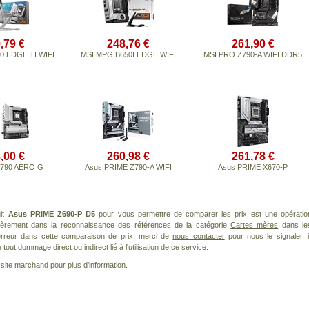
,79 €
248,76 €
261,90 €
0 EDGE TI WIFI
MSI MPG B650I EDGE WIFI
MSI PRO Z790-A WIFI DDR5
,00 €
260,98 €
261,78 €
Z790 AERO G
Asus PRIME Z790-A WIFI
Asus PRIME X670-P
uit
Asus PRIME Z690-P D5
pour vous permettre de comparer les prix est une opératio
lièrement dans la reconnaissance des références de la catégorie
Cartes mères
dans le
 erreur dans cette comparaison de prix, merci de
nous contacter
pour nous le signaler. i
ut dommage direct ou indirect lié à l'utilisation de ce service.
le site marchand pour plus d'information.