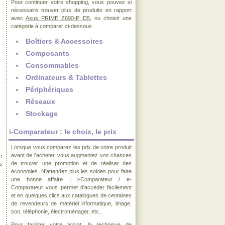
Pour continuer votre shopping, vous pouvez si
nécessaire trouver plus de produits en rapport
avec
Asus PRIME Z690-P D5
, ou choisir une
catégorie à comparer ci-dessous
Boîtiers & Accessoires
Composants
Consommables
Ordinateurs & Tablettes
Périphériques
Réseaux
Stockage
i-Comparateur : le choix, le prix
Lorsque vous comparez les prix de votre produit
avant de l'acheter, vous augmentez vos chances
n
de trouver une promotion et de réaliser des
s
économies. N'attendez plus les soldes pour faire
-
une bonne affaire ! i-Comparateur / e-
Comparateur vous permet d'accéder facilement
et en quelques clics aux catalogues de centaines
de revendeurs de matériel informatique, image,
son, téléphonie, électroménager, etc..
Pour faciliter votre achat, la technique de