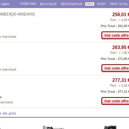
 ligne.
TRIER PAR :
BOUTIQUE
DÉSIGNATION
PRIX
PORT
PRIX TOTAL
(90MB19Q0-M0EAY0)
256,01 
Port : + 4,99 
Prix Total : 261,00 
Voir cette offre
ce marchand
263,95 
Port : + 7,95 
Prix Total : 271,90 
Voir cette offre
ce marchand
277,31 
Port : + 0,00 
Prix Total : 277,31 
e
Voir cette offre
 marchand
 de prix