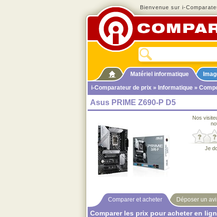
Bienvenue sur i-Comparateu
Matériel informatique
Imag
i-Comparateur de prix
»
Informatique
»
Compo
Asus PRIME Z690-P D5
Nos visite
no
Je d
Comparer et acheter
Déposer un avi
Comparer les prix pour acheter en lig