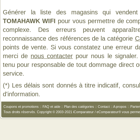
Générer la liste des magasins qui vendent
TOMAHAWK WIFI
pour vous permettre de compa
complexe. Des erreurs peuvent apparaître
reconnaissance des références de la catégorie
C
points de vente. Si vous constatez une erreur d
merci de
nous contacter
pour nous le signaler.
tenu pour responsable de tout dommage direct ou in
service.
(*) Les délais sont donnés à titre indicatif, cons
d'information.
Coupons et promotions
::
FAQ et aide
::
Plan des catégories
::
Contact
::
A propos
::
Parten
Tous droits réservés. Copyright © 2003-2021 iComparateur / eComparateur® vous perme