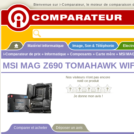
Bienvenue sur i-Comparateur, le moteur de comparaison de
Matériel informatique
Image, Son & Téléphonie
Elect
i-Comparateur de prix
»
Informatique
»
Composants
»
Carte mère
» MSI MA
MSI MAG Z690 TOMAHAWK WIF
Nos visiteurs n'ont pas encore
noté ce produit
Je donne mon avis !
Comparer et acheter
Déposer un avis