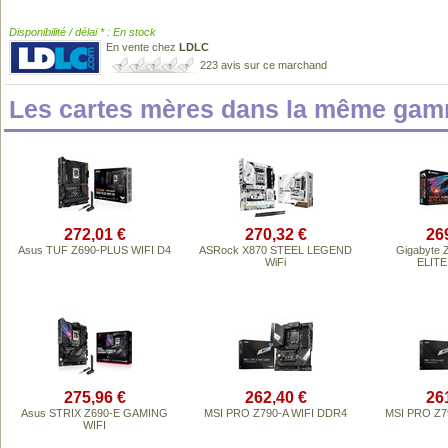
Disponibilité / délai * : En stock
En vente chez
LDLC
223 avis sur ce marchand
Les cartes mères dans la même gam
272,01 €
270,32 €
26
Asus TUF Z690-PLUS WIFI D4
ASRock X870 STEEL LEGEND
Gigabyte
WiFi
ELITE
275,96 €
262,40 €
26
Asus STRIX Z690-E GAMING
MSI PRO Z790-A WIFI DDR4
MSI PRO Z7
WIFI