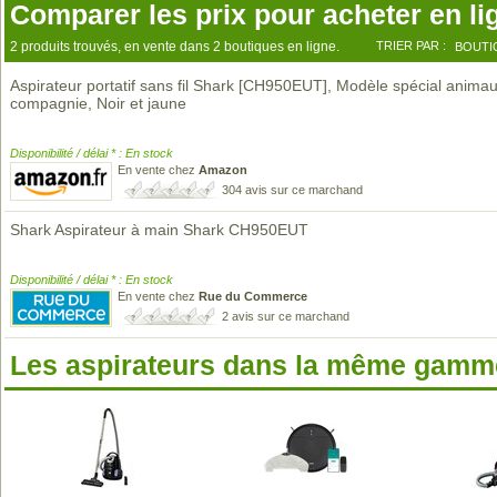
Comparer les prix pour acheter en li
2 produits trouvés, en vente dans 2 boutiques en ligne.
TRIER PAR :
BOUTI
Aspirateur portatif sans fil Shark [CH950EUT], Modèle spécial anima
compagnie, Noir et jaune
Disponibilité / délai * : En stock
En vente chez
Amazon
304 avis sur ce marchand
Shark Aspirateur à main Shark CH950EUT
Disponibilité / délai * : En stock
En vente chez
Rue du Commerce
2 avis sur ce marchand
Les aspirateurs dans la même gamme