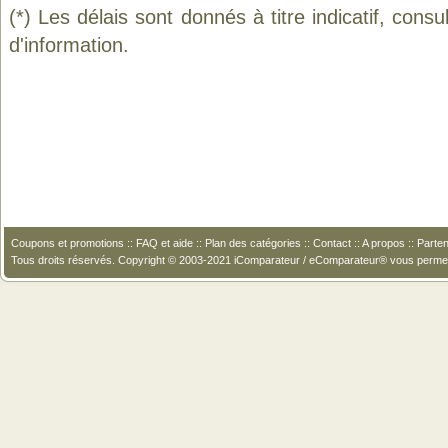
(*) Les délais sont donnés à titre indicatif, cons
d'information.
Coupons et promotions
::
FAQ et aide
::
Plan des catégories
::
Contact
::
A propos
::
Parten
Tous droits réservés. Copyright © 2003-2021 iComparateur / eComparateur® vous perme