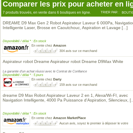
Comparer les prix pour acheter en li
7 produits trouvés, en vente dans 6 boutiques en ligne.
TRIER PAR :
BOUTI
DREAME D9 Max Gen 2 Robot Aspirateur Laveur 6 000Pa, Navigati
Intelligente Laser, Brosse en Caoutchouc, Aspiration et Lavage
[...]
Disponibilité / délai * : En stock
En vente chez
Amazon
304 avis sur ce marchand
Aspirateur robot Dreame Aspirateur robot Dreame D9Max White
La garantie d'un achat réussi avec le Contrat de Confiance
Disponibilité / délai * : 5 jours
En vente chez
Darty
159 avis sur ce marchand
dreame D9 Max Robot Aspirateur Laveur 2 en 1, Alexa/Wi-FI, avec
Navigation Intelligente, 4000 Pa Puissance d'Aspiration, Silencieux,
[.
Disponibilité / délai * : En stock
En vente chez
Amazon MarketPlace
Aucun avis, soyez le premier à déposer le votre