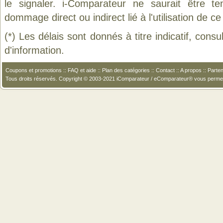
le signaler. i-Comparateur ne saurait être t
dommage direct ou indirect lié à l'utilisation de ce
(*) Les délais sont donnés à titre indicatif, cons
d'information.
Coupons et promotions
::
FAQ et aide
::
Plan des catégories
::
Contact
::
A propos
::
Parten
Tous droits réservés. Copyright © 2003-2021 iComparateur / eComparateur® vous perme