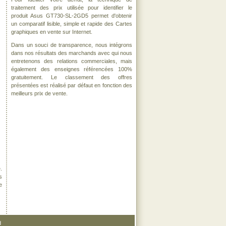
traitement des prix utilisée pour identifier le
produit Asus GT730-SL-2GD5 permet d'obtenir
un comparatif lisible, simple et rapide des Cartes
graphiques en vente sur Internet.
Dans un souci de transparence, nous intégrons
dans nos résultats des marchands avec qui nous
entretenons des relations commerciales, mais
également des enseignes référencées 100%
gratuitement. Le classement des offres
présentées est réalisé par défaut en fonction des
meilleurs prix de vente.
.
s
e
d