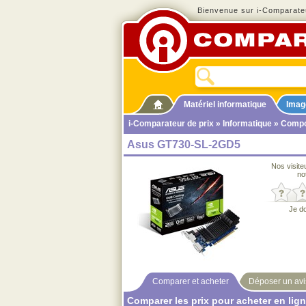
Bienvenue sur i-Comparateu
Matériel informatique
Imag
i-Comparateur de prix
»
Informatique
»
Compo
Asus GT730-SL-2GD5
Nos visite
no
Je d
Comparer et acheter
Déposer un avi
Comparer les prix pour acheter en lig