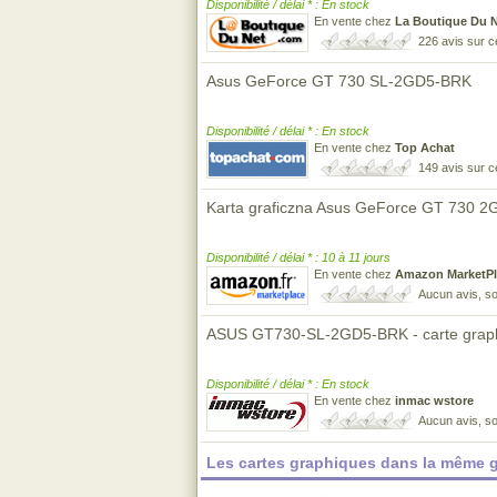
Disponibilité / délai * : En stock
En vente chez
La Boutique Du 
226 avis sur 
Asus GeForce GT 730 SL-2GD5-BRK
Disponibilité / délai * : En stock
En vente chez
Top Achat
149 avis sur 
Karta graficzna Asus GeForce GT 730
Disponibilité / délai * : 10 à 11 jours
En vente chez
Amazon MarketPl
Aucun avis, so
ASUS GT730-SL-2GD5-BRK - carte graph
Disponibilité / délai * : En stock
En vente chez
inmac wstore
Aucun avis, so
Les cartes graphiques dans la même 