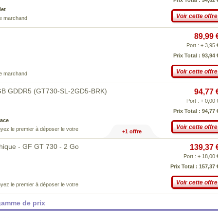
Prix Total : 94,62 
Net
Voir cette offre
ce marchand
89,99 
Port : + 3,95 
Prix Total : 93,94 
Voir cette offre
ce marchand
 2GB GDDR5 (GT730-SL-2GD5-BRK)
94,77 
Port : + 0,00 
Prix Total : 94,77 
ace
Voir cette offre
yez le premier à déposer le votre
+1 offre
ique - GF GT 730 - 2 Go
139,37 
Port : + 18,00 
Prix Total : 157,37 
Voir cette offre
yez le premier à déposer le votre
gamme de prix