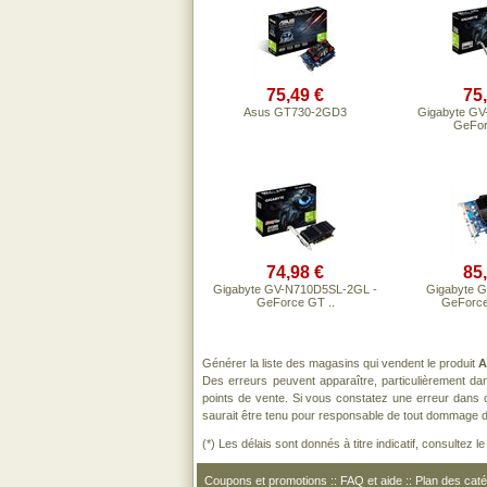
75,49 €
75
Asus GT730-2GD3
Gigabyte GV
GeFor
74,98 €
85
Gigabyte GV-N710D5SL-2GL -
Gigabyte G
GeForce GT ..
GeForce
Générer la liste des magasins qui vendent le produit
A
Des erreurs peuvent apparaître, particulièrement d
points de vente. Si vous constatez une erreur dans 
saurait être tenu pour responsable de tout dommage direc
(*) Les délais sont donnés à titre indicatif, consultez 
Coupons et promotions
::
FAQ et aide
::
Plan des caté