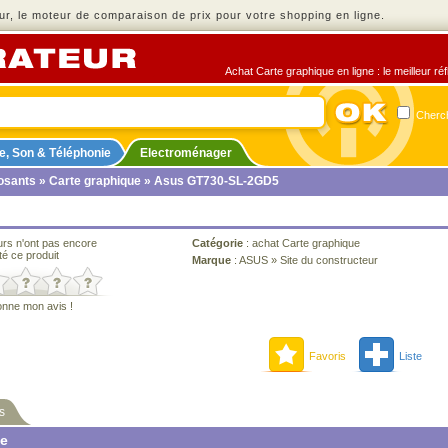
r, le moteur de comparaison de prix pour votre shopping en ligne.
Achat Carte graphique en ligne : le meilleur ré
Cherch
e, Son & Téléphonie
Electroménager
sants
»
Carte graphique
» Asus GT730-SL-2GD5
urs n'ont pas encore
Catégorie
:
achat Carte graphique
té ce produit
Marque
:
ASUS
»
Site du constructeur
onne mon avis !
Favoris
Liste
s
ne