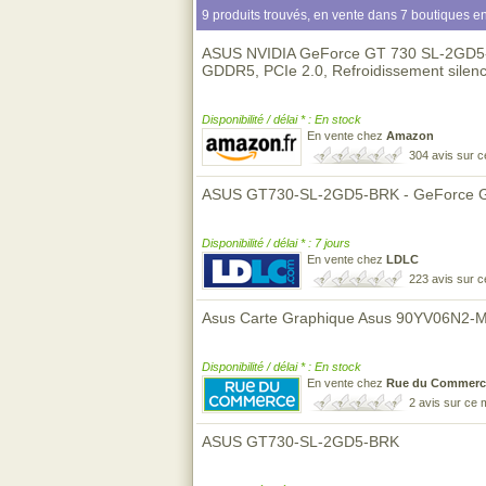
9 produits trouvés, en vente dans 7 boutiques en
ASUS NVIDIA GeForce GT 730 SL-2GD5-
GDDR5, PCIe 2.0, Refroidissement silen
Disponibilité / délai * : En stock
En vente chez
Amazon
304 avis sur 
ASUS GT730-SL-2GD5-BRK - GeForce G
Disponibilité / délai * : 7 jours
En vente chez
LDLC
223 avis sur 
Asus Carte Graphique Asus 90YV06N2
Disponibilité / délai * : En stock
En vente chez
Rue du Commerc
2 avis sur ce
ASUS GT730-SL-2GD5-BRK