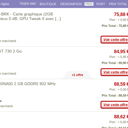
 ligne.
TRIER PAR :
BOUTIQUE
DÉSIGNATION
PRIX
PORT
PRIX TOTAL
BRK - Carte graphique (2GB
75,88 
cieux 0 dB, GPU Tweak II avec
[...]
Port : + 0,00 
Prix Total : 75,88 
Voir cette offre
ce marchand
T 730 2 Go
84,95 
Port : + 5,95 
Prix Total : 90,90 
Voir cette offre
ce marchand
+1 offre
-M0NA00 2 GB GDDR5 902 MHz
88,59 
Port : + 0,00 
Prix Total : 88,59 
e
Voir cette offre
 marchand
88,62 
Port : + 6,00 