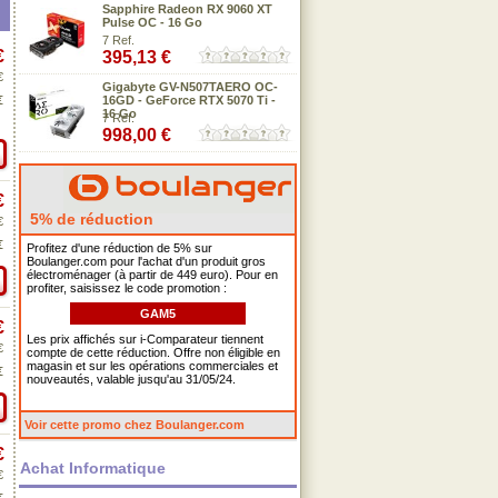
Sapphire Radeon RX 9060 XT
Pulse OC - 16 Go
7 Ref.
€
395,13 €
€
Gigabyte GV-N507TAERO OC-
€
16GD - GeForce RTX 5070 Ti -
16 Go
7 Ref.
998,00 €
€
5% de réduction
€
€
Profitez d'une réduction de 5% sur
Boulanger.com pour l'achat d'un produit gros
électroménager (à partir de 449 euro). Pour en
profiter, saisissez le code promotion :
GAM5
€
Les prix affichés sur i-Comparateur tiennent
€
compte de cette réduction. Offre non éligible en
magasin et sur les opérations commerciales et
€
nouveautés, valable jusqu'au 31/05/24.
Voir cette promo chez Boulanger.com
€
Achat Informatique
€