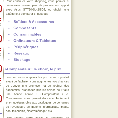
€
Pour continuer votre shopping, vous pouvez si
nécessaire trouver plus de produits en rapport
avec
Asus GT730-SL-2GD5
, ou choisir une
catégorie à comparer ci-dessous
€
Boîtiers & Accessoires
€
Composants
€
Consommables
Ordinateurs & Tablettes
Périphériques
€
Réseaux
€
Stockage
€
i-Comparateur : le choix, le prix
Lorsque vous comparez les prix de votre produit
€
avant de l'acheter, vous augmentez vos chances
€
de trouver une promotion et de réaliser des
économies. N'attendez plus les soldes pour faire
€
une bonne affaire ! i-Comparateur / e-
Comparateur vous permet d'accéder facilement
et en quelques clics aux catalogues de centaines
de revendeurs de matériel informatique, image,
son, téléphonie, électroménager, etc..
Pour faciliter votre achat, la technique de