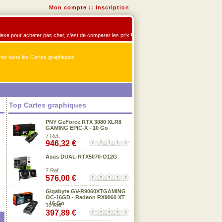
Mon compte
::
Inscription
flexe pour acheter pas cher, c'est de comparer les prix !
er dans les Cartes graphiques
Top Cartes graphiques
PNY GeForce RTX 3080 XLR8
GAMING EPIC-X - 10 Go
7 Ref.
946,32 €
Asus DUAL-RTX5070-O12G
7 Ref.
576,00 €
Gigabyte GV-R9060XTGAMING
OC-16GD - Radeon RX9060 XT
- 16 Go
10 Ref.
397,89 €