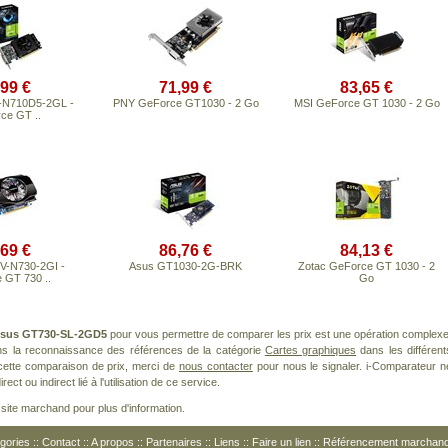
,99 €
71,99 €
83,65 €
-N710D5-2GL -
PNY GeForce GT1030 - 2 Go
MSI GeForce GT 1030 - 2 Go
ce GT ..
,69 €
86,76 €
84,13 €
V-N730-2GI -
Asus GT1030-2G-BRK
Zotac GeForce GT 1030 - 2
 GT 730 ..
Go
sus GT730-SL-2GD5
pour vous permettre de comparer les prix est une opération complexe
ans la reconnaissance des références de la catégorie
Cartes graphiques
dans les différent
cette comparaison de prix, merci de
nous contacter
pour nous le signaler. i-Comparateur n
t ou indirect lié à l'utilisation de ce service.
le site marchand pour plus d'information.
gories
::
Contact
::
A propos
::
Partenaires
::
Liens
::
Faire un lien
::
Référencement marchan