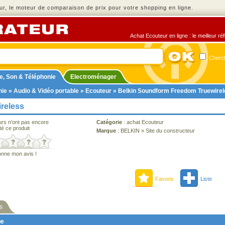
r, le moteur de comparaison de prix pour votre shopping en ligne.
Achat Ecouteur en ligne : le meilleur ré
Cherch
e, Son & Téléphonie
Electroménager
nie
»
Audio & Vidéo portable
»
Ecouteur
» Belkin Soundform Freedom Truewire
reless
urs n'ont pas encore
Catégorie
:
achat Ecouteur
té ce produit
Marque
:
BELKIN
»
Site du constructeur
onne mon avis !
Favoris
Liste
s
ne