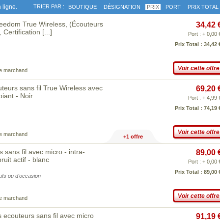
 ligne.
TRIER PAR :
BOUTIQUE
DÉSIGNATION
PRIX
PORT
PRIX TOTAL
reedom True Wireless, (Écouteurs
34,42 
 Certification
[...]
Port : + 0,00 
Prix Total : 34,42 
Voir cette offre
ce marchand
s sans fil True Wireless avec
69,20 
iant - Noir
Port : + 4,99 
Prix Total : 74,19 
Voir cette offre
ce marchand
+1 offre
ns fil avec micro - intra-
89,00 
uit actif - blanc
Port : + 0,00 
Prix Total : 89,00 
eufs ou d'occasion
Voir cette offre
ce marchand
ecouteurs sans fil avec micro
91,19 