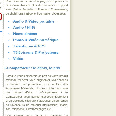
Pour continuer votre shopping, vous pouvez si
€
nécessaire trouver plus de produits en rapport
€
avec
Belkin Soundform Freedom Truewireless
,
ou choisir une catégorie à comparer ci-dessous
Audio & Vidéo portable
Audio / Hi-Fi
Home cinéma
Photo & Vidéo numérique
Téléphonie & GPS
Téléviseurs & Projecteurs
Vidéo
i-Comparateur : le choix, le prix
Lorsque vous comparez les prix de votre produit
avant de l'acheter, vous augmentez vos chances
de trouver une promotion et de réaliser des
économies. N'attendez plus les soldes pour faire
une bonne affaire ! i-Comparateur / e-
Comparateur vous permet d'accéder facilement
et en quelques clics aux catalogues de centaines
de revendeurs de matériel informatique, image,
son, téléphonie, électroménager, etc..
Pour faciliter votre achat, la technique de