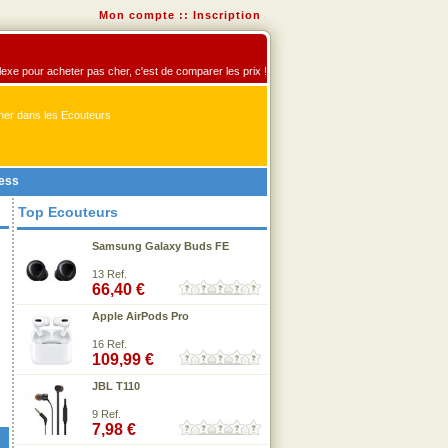
Mon compte
::
Inscription
flexe pour acheter pas cher, c'est de comparer les prix !
er dans les Ecouteurs
less
Top Ecouteurs
Samsung Galaxy Buds FE
13 Ref.
66,40 €
Apple AirPods Pro
16 Ref.
109,99 €
JBL T110
9 Ref.
7,98 €