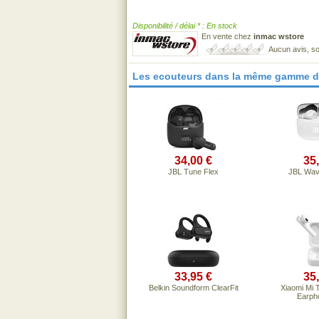
Disponibilité / délai * : En stock
En vente chez
inmac wstore
Aucun avis, so
Les ecouteurs dans la même gamme d
34,00 €
35
JBL Tune Flex
JBL Wa
33,95 €
35
Belkin Soundform ClearFit
Xiaomi Mi 
Earpho