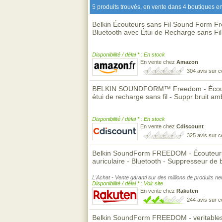
5 produits trouvés, en vente dans 4 boutiques en
Belkin Écouteurs sans Fil Sound Form F
Bluetooth avec Étui de Recharge sans Fil,
Disponibilité / délai * : En stock
En vente chez
Amazon
304 avis sur 
BELKIN SOUNDFORM™ Freedom - Écouteur
étui de recharge sans fil - Suppr bruit amb
Disponibilité / délai * : En stock
En vente chez
Cdiscount
325 avis sur 
Belkin SoundForm FREEDOM - Écouteurs sa
auriculaire - Bluetooth - Suppresseur de br
L'Achat - Vente garanti sur des millions de produits n
Disponibilité / délai * : Voir site
En vente chez
Rakuten
244 avis sur 
Belkin SoundForm FREEDOM - veritables 