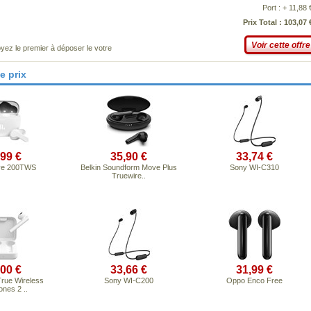
Port : + 11,88 
Prix Total : 103,07 
Voir cette offre
yez le premier à déposer le votre
e prix
,99 €
35,90 €
33,74 €
ve 200TWS
Belkin Soundform Move Plus
Sony WI-C310
Truewire..
,00 €
33,66 €
31,99 €
True Wireless
Sony WI-C200
Oppo Enco Free
nes 2 ..