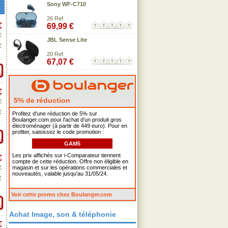
Sony WF-C710
26 Ref.
€
69,99 €
€
JBL Sense Lite
€
20 Ref.
67,07 €
€
5% de réduction
€
€
Profitez d'une réduction de 5% sur
Boulanger.com pour l'achat d'un produit gros
électroménager (à partir de 449 euro). Pour en
profiter, saisissez le code promotion :
GAM5
Les prix affichés sur i-Comparateur tiennent
€
compte de cette réduction. Offre non éligible en
€
magasin et sur les opérations commerciales et
nouveautés, valable jusqu'au 31/05/24.
€
Voir cette promo chez Boulanger.com
Achat Image, son & téléphonie
€