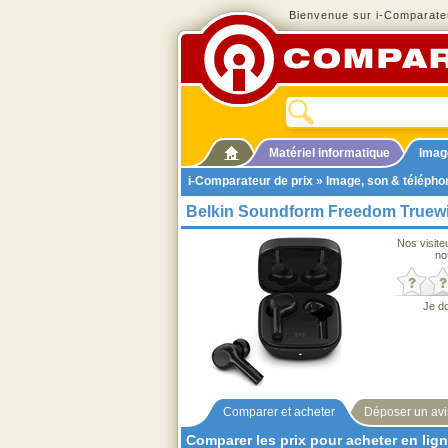
Bienvenue sur i-Comparateu
Matériel informatique
Imag
i-Comparateur de prix
»
Image, son & télépho
Belkin Soundform Freedom Truewi
Nos visite
no
Je d
Comparer et acheter
Déposer un avi
Comparer les prix pour acheter en lig