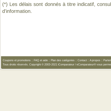
(*) Les délais sont donnés à titre indicatif, cons
d'information.
Coupons et promotions
::
FAQ et aide
::
Plan des catégories
::
Contact
::
A propos
::
Parten
Tous droits réservés. Copyright © 2003-2021 iComparateur / eComparateur® vous perme