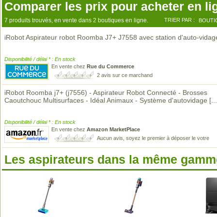
Comparer les prix pour acheter en li
7 produits trouvés, en vente dans 2 boutiques en ligne.
TRIER PAR :
BOUTI
iRobot Aspirateur robot Roomba J7+ J7558 avec station d'auto-vidag
Disponibilité / délai * : En stock
En vente chez
Rue du Commerce
2 avis sur ce marchand
iRobot Roomba j7+ (j7556) - Aspirateur Robot Connecté - Brosses
Caoutchouc Multisurfaces - Idéal Animaux - Système d'autovidage
[...
Disponibilité / délai * : En stock
En vente chez
Amazon MarketPlace
Aucun avis, soyez le premier à déposer le votre
Les aspirateurs dans la même gamme