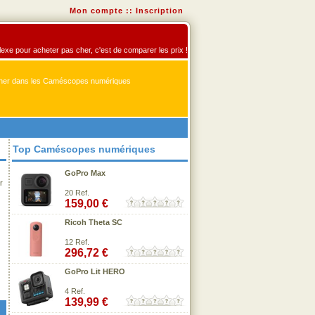
Mon compte
::
Inscription
exe pour acheter pas cher, c'est de comparer les prix !
er dans les Caméscopes numériques
Top Caméscopes numériques
GoPro Max
r
20 Ref.
159,00 €
Ricoh Theta SC
12 Ref.
296,72 €
GoPro Lit HERO
4 Ref.
139,99 €