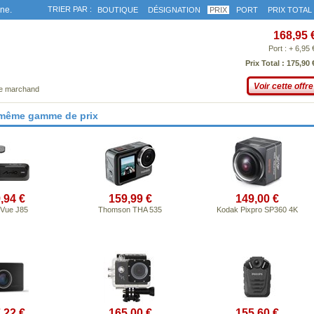
gne.
TRIER PAR :
BOUTIQUE
DÉSIGNATION
PRIX
PORT
PRIX TOTAL
168,95 
Port : + 6,95 
Prix Total : 175,90 
Voir cette offre
ce marchand
 même gamme de prix
,94 €
159,99 €
149,00 €
iVue J85
Thomson THA 535
Kodak Pixpro SP360 4K
,22 €
165,00 €
155,60 €