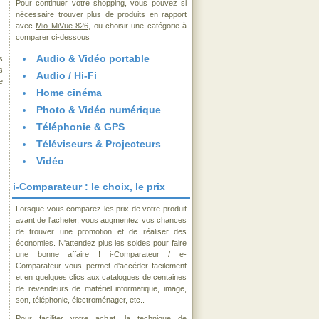
Pour continuer votre shopping, vous pouvez si
nécessaire trouver plus de produits en rapport
avec
Mio MiVue 826
, ou choisir une catégorie à
comparer ci-dessous
Audio & Vidéo portable
s
s
Audio / Hi-Fi
e
Home cinéma
Photo & Vidéo numérique
Téléphonie & GPS
Téléviseurs & Projecteurs
Vidéo
i-Comparateur : le choix, le prix
Lorsque vous comparez les prix de votre produit
avant de l'acheter, vous augmentez vos chances
de trouver une promotion et de réaliser des
économies. N'attendez plus les soldes pour faire
une bonne affaire ! i-Comparateur / e-
Comparateur vous permet d'accéder facilement
et en quelques clics aux catalogues de centaines
de revendeurs de matériel informatique, image,
son, téléphonie, électroménager, etc..
Pour faciliter votre achat, la technique de