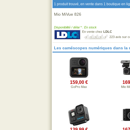
1 produit trouvé, en vente dans 1 boutique en li
Mio MiVue 826
Disponibilité / délai * : En stock
En vente chez
LDLC
223 avis sur 
Les caméscopes numériques dans la
159,00 €
169
GoPro Max
Mio M
139,99 €
167