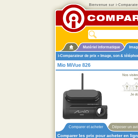
Bienvenue sur i-Comparateu
Matériel informatique
Imag
i-Comparateur de prix
»
Image, son & télépho
Mio MiVue 826
Nos visite
no
Je d
Comparer et acheter
Déposer un avi
Comparer les prix pour acheter en lig