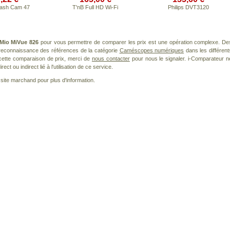
ash Cam 47
T'nB Full HD Wi-Fi
Philips DVT3120
Mio MiVue 826
pour vous permettre de comparer les prix est une opération complexe. De
a reconnaissance des références de la catégorie
Caméscopes numériques
dans les différent
cette comparaison de prix, merci de
nous contacter
pour nous le signaler. i-Comparateur n
t ou indirect lié à l'utilisation de ce service.
le site marchand pour plus d'information.