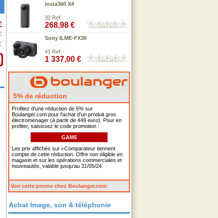
Insta360 X4
32 Ref.
€
268,98 €
€
Sony ILME-FX30
€
41 Ref.
1 337,00 €
5% de réduction
Profitez d'une réduction de 5% sur
Boulanger.com pour l'achat d'un produit gros
électroménager (à partir de 449 euro). Pour en
profiter, saisissez le code promotion :
GAM5
Les prix affichés sur i-Comparateur tiennent
compte de cette réduction. Offre non éligible en
magasin et sur les opérations commerciales et
nouveautés, valable jusqu'au 31/05/24.
Voir cette promo chez Boulanger.com
Achat Image, son & téléphonie