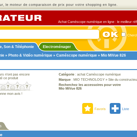
r, le moteur de comparaison de prix pour votre shopping en ligne.
Achat Caméscope numérique en ligne : le meilleur réfl
Cherch
e, Son & Téléphonie
Electroménager
nie
»
Photo & Vidéo numérique
»
Caméscope numérique
» Mio MiVue 826
urs n'ont pas encore
Catégorie
:
achat Caméscope numérique
té ce produit
Marque
:
MIO TECHNOLOGY
»
Site du constructeu
Recherchez les accessoires pour votre
Mio MiVue 826
onne mon avis !
Favoris
Liste
s
ne