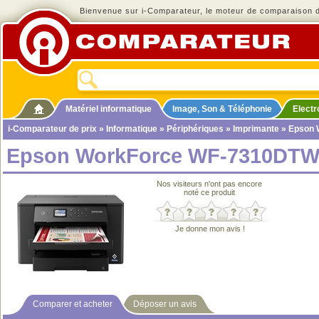
Bienvenue sur i-Comparateur, le moteur de comparaison de
Matériel informatique
Image, Son & Téléphonie
Elect
i-Comparateur de prix
»
Informatique
»
Périphériques
»
Imprimante
» Epson 
Epson WorkForce WF-7310DT
Nos visiteurs n'ont pas encore
noté ce produit
Je donne mon avis !
Comparer et acheter
Déposer un avis