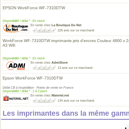
EPSON WorkForce WF-7310DTW
Disponibilité / délai * : En stock
En vente chez
La Boutique Du Net
226 avis sur ce marchand
WorkForce WF-7310DTW imprimante jets d'encres Couleur 4800 x 2
A3 Wifi
Disponibilité / délai * : En stock
En vente chez
AdmiStore
13 avis sur ce marchand
Epson WorkForce WF-7310DTW
Débit CB à l'expédition - Points de vente en France
Disponibilité / délai * : 1 à 2 jours
En vente chez
Materiel.net
134 avis sur ce marchand
Les imprimantes dans la même gamm