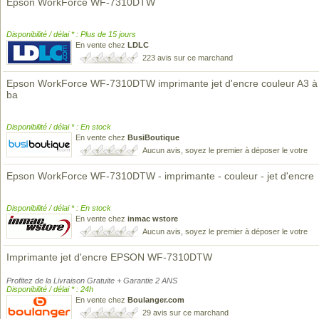
Epson WorkForce WF-7310DTW
Disponibilité / délai * : Plus de 15 jours
En vente chez
LDLC
223 avis sur ce marchand
Epson WorkForce WF-7310DTW imprimante jet d'encre couleur A3 à
ba
Disponibilité / délai * : En stock
En vente chez
BusiBoutique
Aucun avis, soyez le premier à déposer le votre
Epson WorkForce WF-7310DTW - imprimante - couleur - jet d'encre
Disponibilité / délai * : En stock
En vente chez
inmac wstore
Aucun avis, soyez le premier à déposer le votre
Imprimante jet d'encre EPSON WF-7310DTW
Profitez de la Livraison Gratuite + Garantie 2 ANS
Disponibilité / délai * : 24h
En vente chez
Boulanger.com
29 avis sur ce marchand