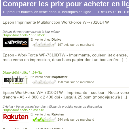
Comparer les prix pour acheter en li
10 produits trouvés, en vente dans 10 boutiques en ligne.
TRIER PAR :
BOUTI
Epson Imprimante Multifonction WorkForce WF-7310DTW
Départ de votre commande le jour même
Disponibilité / délai * : En stock
En vente chez
Digixo
197 avis sur ce marchand
Epson - WorkForce WF-7310DTW - Imprimante, couleur, jet d’encre, 
recto verso en impression, deux bacs papier dont un bac arrière,
[...]
Disponibilité / délai * : 24/48h
En vente chez
Maptrotter
150 avis sur ce marchand
Epson WorkForce WF-7310DTW - Imprimante - couleur - Recto-verso 
d'encre - A3 - 4 800 x 2 400 dpi - jusqu'à 25 ppm (mono)/jusqu'à
[...]
L'Achat - Vente garanti sur des millions de produits neufs ou d'occasion
Disponibilité / délai * : Voir site
En vente chez
Rakuten
244 avis sur ce marchand