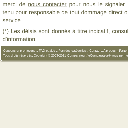
merci de
nous contacter
pour nous le signaler.
tenu pour responsable de tout dommage direct ou in
service.
(*) Les délais sont donnés à titre indicatif, cons
d'information.
Coupons et promotions
::
FAQ et aide
::
Plan des catégories
::
Contact
::
A propos
::
Parten
Tous droits réservés. Copyright © 2003-2021 iComparateur / eComparateur® vous perme