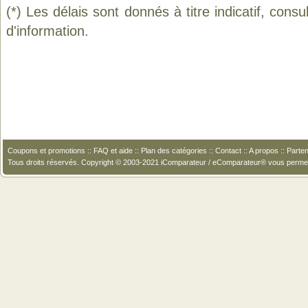
(*) Les délais sont donnés à titre indicatif, cons
d'information.
Coupons et promotions
::
FAQ et aide
::
Plan des catégories
::
Contact
::
A propos
::
Parten
Tous droits réservés. Copyright © 2003-2021 iComparateur / eComparateur® vous perme