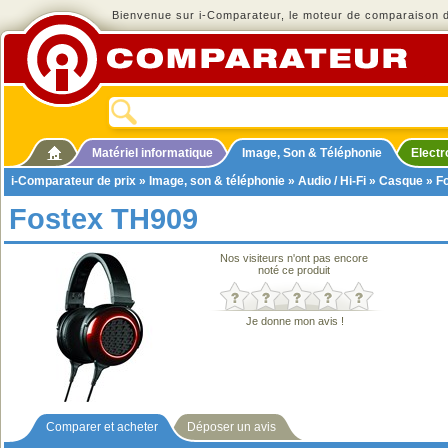
Bienvenue sur i-Comparateur, le moteur de comparaison de
Matériel informatique
Image, Son & Téléphonie
Elect
i-Comparateur de prix
»
Image, son & téléphonie
»
Audio / Hi-Fi
»
Casque
» F
Fostex TH909
Nos visiteurs n'ont pas encore
noté ce produit
Je donne mon avis !
Comparer et acheter
Déposer un avis