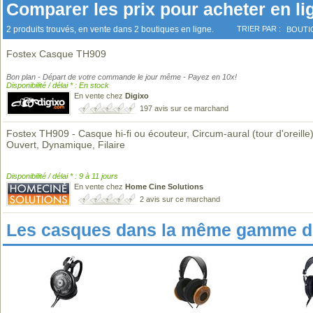
Comparer les prix pour acheter en li
2 produits trouvés, en vente dans 2 boutiques en ligne.
TRIER PAR :
BOUTI
Fostex Casque TH909
Bon plan - Départ de votre commande le jour même - Payez en 10x!
Disponibilité / délai * : En stock
En vente chez
Digixo
197 avis sur ce marchand
Fostex TH909 - Casque hi-fi ou écouteur, Circum-aural (tour d'oreille)
Ouvert, Dynamique, Filaire
Disponibilité / délai * : 9 à 11 jours
En vente chez
Home Cine Solutions
2 avis sur ce marchand
Les casques dans la même gamme de