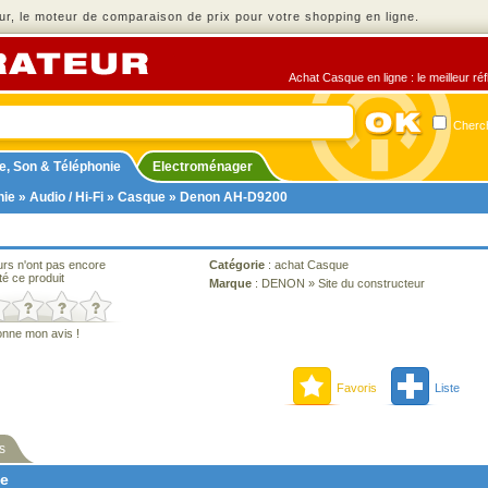
r, le moteur de comparaison de prix pour votre shopping en ligne.
Achat Casque en ligne : le meilleur ré
Cherch
e, Son & Téléphonie
Electroménager
nie
»
Audio / Hi-Fi
»
Casque
» Denon AH-D9200
urs n'ont pas encore
Catégorie
:
achat Casque
té ce produit
Marque
:
DENON
»
Site du constructeur
onne mon avis !
Favoris
Liste
s
ne