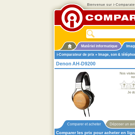
Bienvenue sur i-Comparateu
Matériel informatique
Imag
i-Comparateur de prix
»
Image, son & télépho
Denon AH-D9200
Nos visite
no
Je d
Comparer et acheter
Déposer un avi
Comparer les prix pour acheter en lig