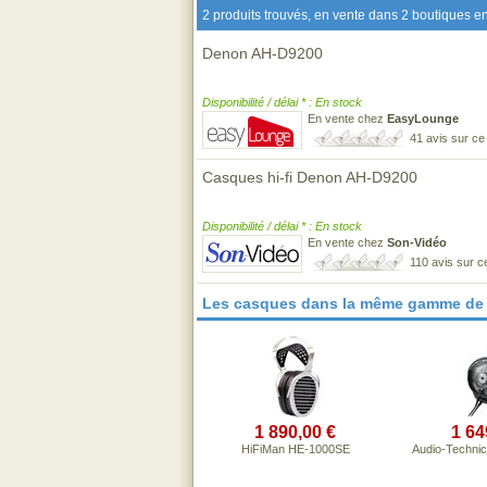
2 produits trouvés, en vente dans 2 boutiques en
Denon AH-D9200
Disponibilité / délai * : En stock
En vente chez
EasyLounge
41 avis sur c
Casques hi-fi Denon AH-D9200
Disponibilité / délai * : En stock
En vente chez
Son-Vidéo
110 avis sur 
Les casques dans la même gamme de 
1 890,00 €
1 64
HiFiMan HE-1000SE
Audio-Techni