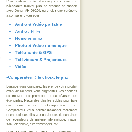
Pour continuer votre shopping, vous pouvez si
nécessaire trouver plus de produits en rapport
avec
Denon AH-D9200
, ou choisir une catégorie
à comparer ci-dessous
Audio & Vidéo portable
Audio / Hi-Fi
Home cinéma
Photo & Vidéo numérique
Téléphonie & GPS
s
Téléviseurs & Projecteurs
.
Vidéo
u
i-Comparateur : le choix, le prix
Lorsque vous comparez les prix de votre produit
avant de l'acheter, vous augmentez vos chances
de trouver une promotion et de réaliser des
économies. N'attendez plus les soldes pour faire
une bonne affaire ! i-Comparateur / e-
Comparateur vous permet d'accéder facilement
et en quelques clics aux catalogues de centaines
de revendeurs de matériel informatique, image,
son, téléphonie, électroménager, etc..
Pour faciliter votre achat, la technique de