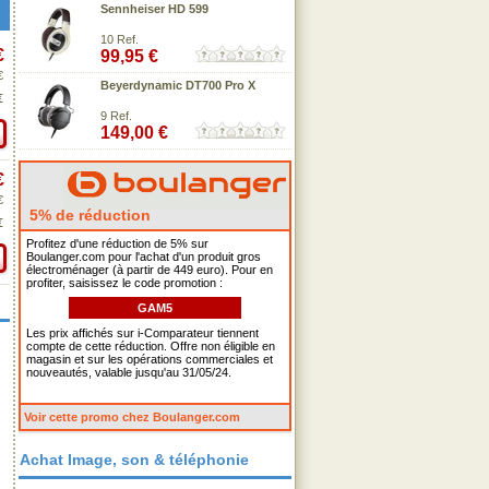
Sennheiser HD 599
10 Ref.
€
99,95 €
€
Beyerdynamic DT700 Pro X
€
9 Ref.
149,00 €
€
€
5% de réduction
€
Profitez d'une réduction de 5% sur
Boulanger.com pour l'achat d'un produit gros
électroménager (à partir de 449 euro). Pour en
profiter, saisissez le code promotion :
GAM5
Les prix affichés sur i-Comparateur tiennent
compte de cette réduction. Offre non éligible en
magasin et sur les opérations commerciales et
nouveautés, valable jusqu'au 31/05/24.
Voir cette promo chez Boulanger.com
Achat Image, son & téléphonie