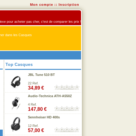
Mon compte
::
Inscription
flexe pour acheter pas cher, c'est de comparer les prix !
er dans les Casques
Top Casques
JBL Tune 510 BT
22 Ref.
34,89 €
Audio-Technica ATH-A550Z
4 Ref.
147,80 €
Sennheiser HD 400s
12 Ref.
57,00 €