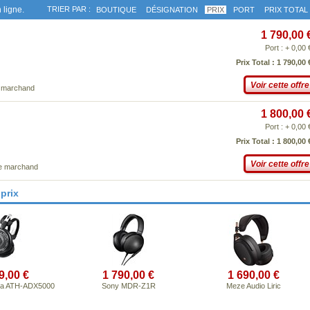
 ligne.
TRIER PAR :
BOUTIQUE
DÉSIGNATION
PRIX
PORT
PRIX TOTAL
1 790,00 
Port : + 0,00 
Prix Total : 1 790,00 
Voir cette offre
e marchand
1 800,00 
Port : + 0,00 
Prix Total : 1 800,00 
Voir cette offre
ce marchand
prix
9,00 €
1 790,00 €
1 690,00 €
ca ATH-ADX5000
Sony MDR-Z1R
Meze Audio Liric