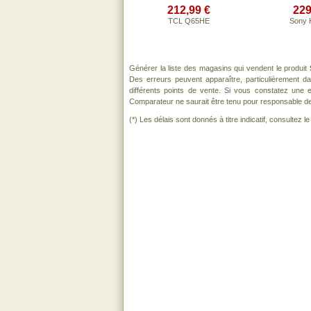
212,99 €
229
TCL Q65HE
Sony 
Générer la liste des magasins qui vendent le produit
Des erreurs peuvent apparaître, particulièrement 
différents points de vente. Si vous constatez une
Comparateur ne saurait être tenu pour responsable de to
(*) Les délais sont donnés à titre indicatif, consultez 