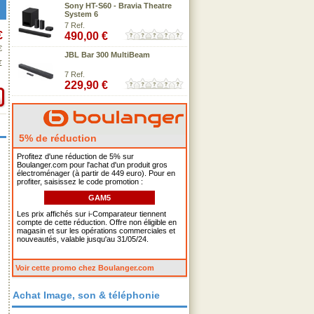
Sony HT-S60 - Bravia Theatre
System 6
7 Ref.
€
490,00 €
€
JBL Bar 300 MultiBeam
€
7 Ref.
229,90 €
5% de réduction
Profitez d'une réduction de 5% sur
Boulanger.com pour l'achat d'un produit gros
électroménager (à partir de 449 euro). Pour en
profiter, saisissez le code promotion :
GAM5
Les prix affichés sur i-Comparateur tiennent
compte de cette réduction. Offre non éligible en
magasin et sur les opérations commerciales et
nouveautés, valable jusqu'au 31/05/24.
Voir cette promo chez Boulanger.com
Achat Image, son & téléphonie