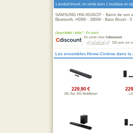
1 produit trouvé, en vente dans 1 boutique en li
SAMSUNG HW-A530/ZF - Barre de son ave
Bluetooth, HDMI - 380W - Bass Boost - 5
Disponibilité / délai * : En stock
En vente chez
Cdiscount
325 avis sur 
Les ensembles Home-Cinéma dans la
229,90 €
229
JBL Bar 300 MultiBeam
LG