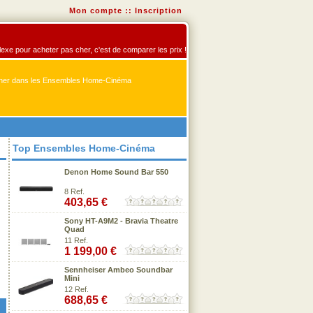
Mon compte
::
Inscription
exe pour acheter pas cher, c'est de comparer les prix !
er dans les Ensembles Home-Cinéma
Top Ensembles Home-Cinéma
Denon Home Sound Bar 550
8 Ref.
403,65 €
Sony HT-A9M2 - Bravia Theatre
Quad
11 Ref.
1 199,00 €
Sennheiser Ambeo Soundbar
Mini
12 Ref.
688,65 €