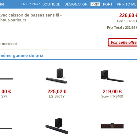
gne.
TRIER PAR :
BOUTIQUE
DÉSIGNATION
PRIX
PORT
PRIX TOTAL
c caisson de basses sans fil -
226,60 
 haut-parleurs
Port : + 4,99 
Prix Total : 231,59 
Voir cette offre
ce marchand
 même gamme de prix
,00 €
225,02 €
219,00 €
 SP7
LG S70TY
Sony HT-S400