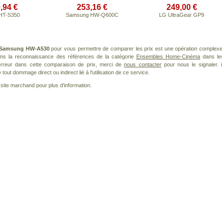
,94 €
253,16 €
249,00 €
HT-S350
Samsung HW-Q600C
LG UltraGear GP9
Samsung HW-A530
pour vous permettre de comparer les prix est une opération complexe
dans la reconnaissance des références de la catégorie
Ensembles Home-Cinéma
dans le
 erreur dans cette comparaison de prix, merci de
nous contacter
pour nous le signaler. i
ut dommage direct ou indirect lié à l'utilisation de ce service.
le site marchand pour plus d'information.