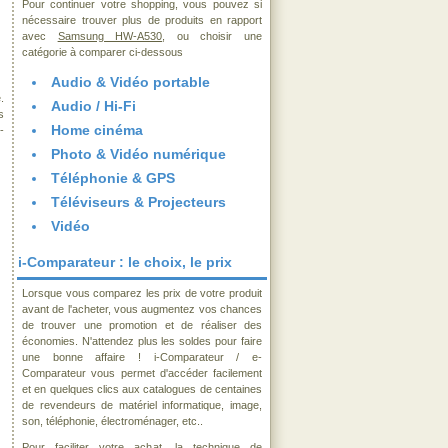
Pour continuer votre shopping, vous pouvez si
nécessaire trouver plus de produits en rapport
avec
Samsung HW-A530
, ou choisir une
catégorie à comparer ci-dessous
Audio & Vidéo portable
.
Audio / Hi-Fi
s
Home cinéma
-
Photo & Vidéo numérique
Téléphonie & GPS
Téléviseurs & Projecteurs
Vidéo
i-Comparateur : le choix, le prix
Lorsque vous comparez les prix de votre produit
avant de l'acheter, vous augmentez vos chances
de trouver une promotion et de réaliser des
économies. N'attendez plus les soldes pour faire
une bonne affaire ! i-Comparateur / e-
Comparateur vous permet d'accéder facilement
et en quelques clics aux catalogues de centaines
de revendeurs de matériel informatique, image,
son, téléphonie, électroménager, etc..
Pour faciliter votre achat, la technique de