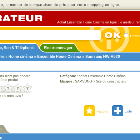
r, le moteur de comparaison de prix pour votre shopping en ligne.
Achat Ensemble Home Cinéma en ligne : le meilleur réfl
Cherch
e, Son & Téléphonie
Electroménager
nie
»
Home cinéma
»
Ensemble Home Cinéma
» Samsung HW-A530
urs n'ont pas encore
Catégorie
:
achat Ensemble Home Cinéma
té ce produit
Marque
:
SAMSUNG
»
Site du constructeur
onne mon avis !
Favoris
Liste
s
ne