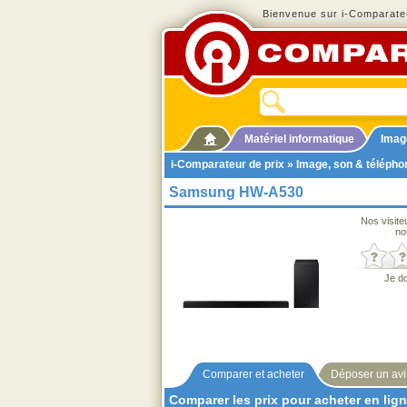
Bienvenue sur i-Comparateu
Matériel informatique
Imag
i-Comparateur de prix
»
Image, son & télépho
Samsung HW-A530
Nos visite
no
Je d
Comparer et acheter
Déposer un avi
Comparer les prix pour acheter en lig