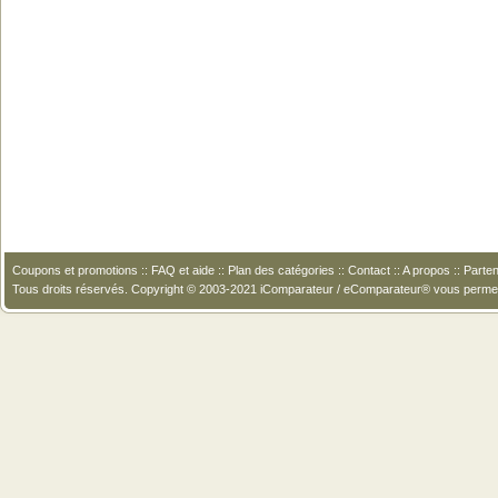
Coupons et promotions
::
FAQ et aide
::
Plan des catégories
::
Contact
::
A propos
::
Parten
Tous droits réservés. Copyright © 2003-2021 iComparateur / eComparateur® vous perme