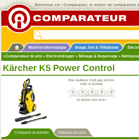
Bienvenue sur i-Comparateur, le moteur de comparaison de
Matériel informatique
Image, Son & Téléphonie
Elect
i-Comparateur de prix
»
Electroménager
»
Ménage & Repassage
»
Nettoyeu
Kärcher K5 Power Control
Nos visiteurs n'ont pas encore
noté ce produit
Je donne mon avis !
Comparer et acheter
Déposer un avis