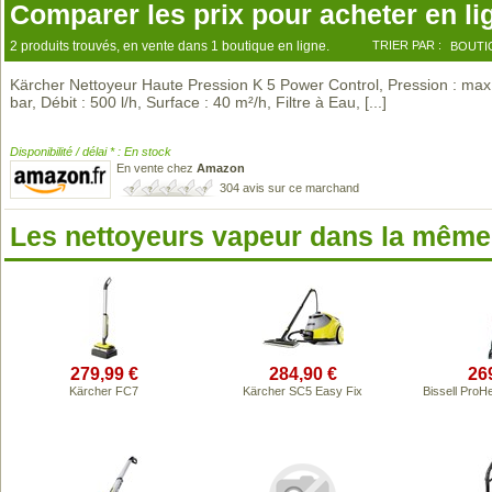
Comparer les prix pour acheter en li
2 produits trouvés, en vente dans 1 boutique en ligne.
TRIER PAR :
BOUTI
Kärcher Nettoyeur Haute Pression K 5 Power Control, Pression : max
bar, Débit : 500 l/h, Surface : 40 m²/h, Filtre à Eau,
[...]
Disponibilité / délai * : En stock
En vente chez
Amazon
304 avis sur ce marchand
Les nettoyeurs vapeur dans la mêm
279,99 €
284,90 €
26
Kärcher FC7
Kärcher SC5 Easy Fix
Bissell ProH