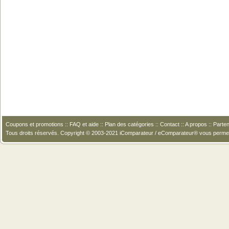
Coupons et promotions
::
FAQ et aide
::
Plan des catégories
::
Contact
::
A propos
::
Parten
Tous droits réservés. Copyright © 2003-2021 iComparateur / eComparateur® vous perme