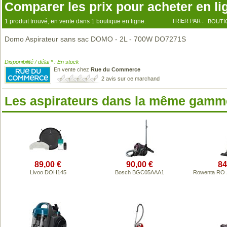
Comparer les prix pour acheter en li
1 produit trouvé, en vente dans 1 boutique en ligne.
TRIER PAR :
BOUTI
Domo Aspirateur sans sac DOMO - 2L - 700W DO7271S
Disponibilité / délai * : En stock
En vente chez
Rue du Commerce
2 avis sur ce marchand
Les aspirateurs dans la même gamme
89,00 €
90,00 €
84
Livoo DOH145
Bosch BGC05AAA1
Rowenta RO 2