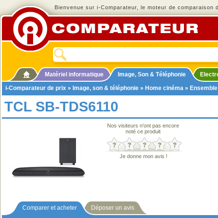
Bienvenue sur i-Comparateur, le moteur de comparaison de
Matériel informatique
Image, Son & Téléphonie
Elect
i-Comparateur de prix
»
Image, son & téléphonie
»
Home cinéma
»
Ensemble
TCL SB-TDS6110
Nos visiteurs n'ont pas encore
noté ce produit
Je donne mon avis !
Comparer et acheter
Déposer un avis