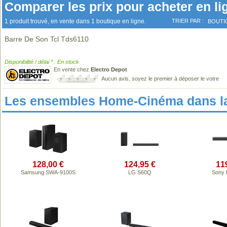
Comparer les prix pour acheter en li
1 produit trouvé, en vente dans 1 boutique en ligne.
TRIER PAR :
BOUTI
Barre De Son Tcl Tds6110
Disponibilité / délai * : En stock
En vente chez
Electro Depot
Aucun avis, soyez le premier à déposer le votre
Les ensembles Home-Cinéma dans l
128,00 €
124,95 €
11
Samsung SWA-9100S
LG S60Q
Sony 