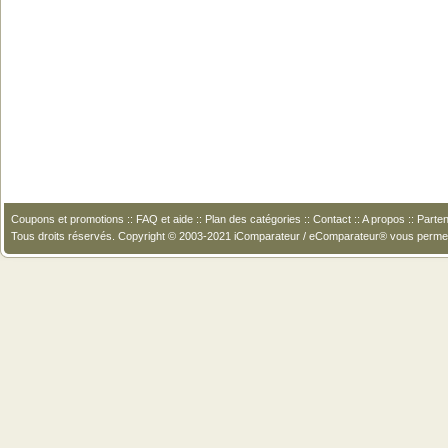
Coupons et promotions
::
FAQ et aide
::
Plan des catégories
::
Contact
::
A propos
::
Parten
Tous droits réservés. Copyright © 2003-2021 iComparateur / eComparateur® vous perme