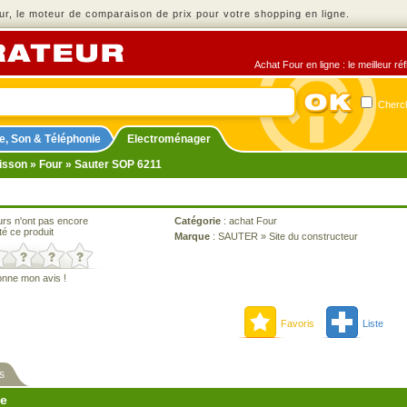
r, le moteur de comparaison de prix pour votre shopping en ligne.
Achat Four en ligne : le meilleur r
Cherch
e, Son & Téléphonie
Electroménager
isson
»
Four
» Sauter SOP 6211
urs n'ont pas encore
Catégorie
:
achat Four
té ce produit
Marque
:
SAUTER
»
Site du constructeur
onne mon avis !
Favoris
Liste
s
ne