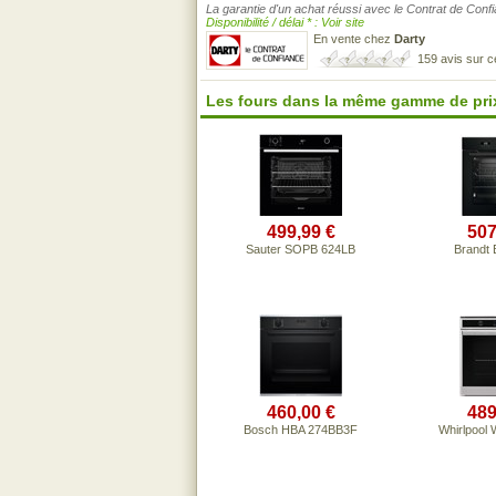
La garantie d'un achat réussi avec le Contrat de Conf
Disponibilité / délai * : Voir site
En vente chez
Darty
159 avis sur 
Les fours dans la même gamme de pri
499,99 €
507
Sauter SOPB 624LB
Brandt
460,00 €
489
Bosch HBA 274BB3F
Whirlpoo