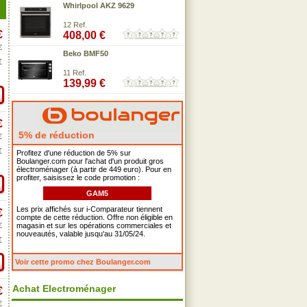
Whirlpool AKZ 9629
12 Ref.
€
408,00 €
€
Beko BMF50
€
11 Ref.
139,99 €
€
5% de réduction
€
€
Profitez d'une réduction de 5% sur
Boulanger.com pour l'achat d'un produit gros
électroménager (à partir de 449 euro). Pour en
profiter, saisissez le code promotion :
GAM5
Les prix affichés sur i-Comparateur tiennent
€
compte de cette réduction. Offre non éligible en
€
magasin et sur les opérations commerciales et
nouveautés, valable jusqu'au 31/05/24.
€
Voir cette promo chez Boulanger.com
Achat Electroménager
€
€