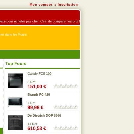
Mon compte
::
Inscription
éflexe pour acheter pas cher, c'est de comparer les prix !
er dans les Fours
Top Fours
Candy FCS 100
8 Ref.
151,00 €
Brandt FC 420
7 Ref.
99,98 €
De Dietrich DOP 8360
14 Ref.
610,53 €