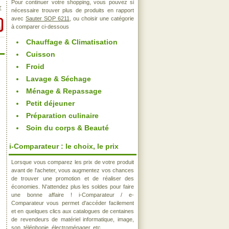
Pour continuer votre shopping, vous pouvez si
€
nécessaire trouver plus de produits en rapport
avec
Sauter SOP 6211
, ou choisir une catégorie
à comparer ci-dessous
Chauffage & Climatisation
Cuisson
Froid
Lavage & Séchage
Ménage & Repassage
Petit déjeuner
Préparation culinaire
Soin du corps & Beauté
i-Comparateur : le choix, le prix
Lorsque vous comparez les prix de votre produit
avant de l'acheter, vous augmentez vos chances
de trouver une promotion et de réaliser des
économies. N'attendez plus les soldes pour faire
une bonne affaire ! i-Comparateur / e-
Comparateur vous permet d'accéder facilement
et en quelques clics aux catalogues de centaines
de revendeurs de matériel informatique, image,
son, téléphonie, électroménager, etc..