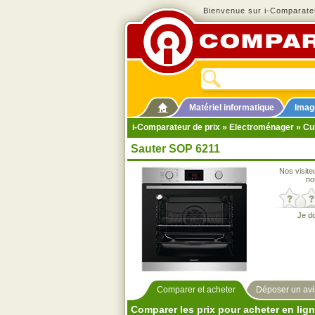
Bienvenue sur i-Comparateu
Matériel informatique
Imag
i-Comparateur de prix
»
Electroménager
»
Cu
Sauter SOP 6211
Nos visite
no
Je d
Comparer et acheter
Déposer un avi
Comparer les prix pour acheter en lig