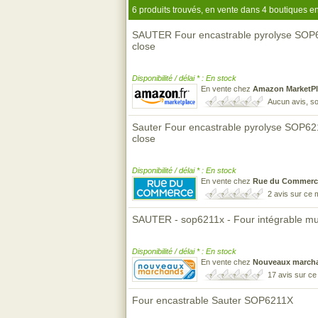
6 produits trouvés, en vente dans 4 boutiques en
SAUTER Four encastrable pyrolyse SOP621
close
Disponibilité / délai * : En stock
En vente chez
Amazon MarketPl
Aucun avis, so
Sauter Four encastrable pyrolyse SOP6211B
close
Disponibilité / délai * : En stock
En vente chez
Rue du Commerc
2 avis sur ce
SAUTER - sop6211x - Four intégrable mul
Disponibilité / délai * : En stock
En vente chez
Nouveaux march
17 avis sur c
Four encastrable Sauter SOP6211X