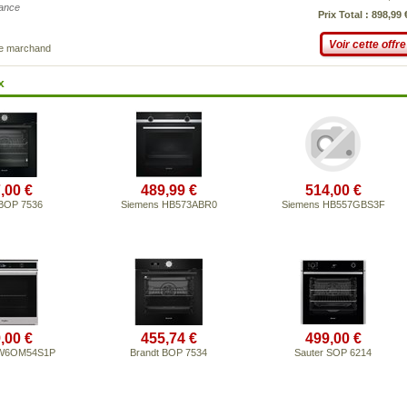
iance
Prix Total : 898,99 
Voir cette offre
ce marchand
x
,00 €
489,99 €
514,00 €
 BOP 7536
Siemens HB573ABR0
Siemens HB557GBS3F
,00 €
455,74 €
499,00 €
l W6OM54S1P
Brandt BOP 7534
Sauter SOP 6214