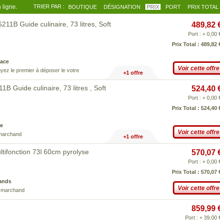
 ligne.
TRIER PAR :
BOUTIQUE
DÉSIGNATION
PRIX
PORT
PRIX TOTAL
1B Guide culinaire, 73 litres, Soft
489,82 
Port : + 0,00 
Prix Total : 489,82 
ace
Voir cette offre
yez le premier à déposer le votre
+1 offre
 Guide culinaire, 73 litres , Soft
524,40 
Port : + 0,00 
Prix Total : 524,40 
e
Voir cette offre
 marchand
+1 offre
tifonction 73l 60cm pyrolyse
570,07 
Port : + 0,00 
Prix Total : 570,07 
ands
Voir cette offre
e marchand
859,99 
Port : + 39,00 