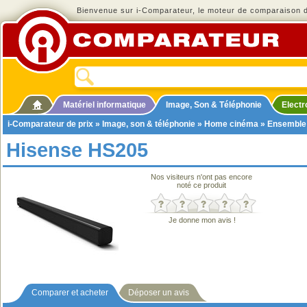
Bienvenue sur i-Comparateur, le moteur de comparaison de
Matériel informatique
Image, Son & Téléphonie
Elect
i-Comparateur de prix
»
Image, son & téléphonie
»
Home cinéma
»
Ensemble
Hisense HS205
Nos visiteurs n'ont pas encore
noté ce produit
Je donne mon avis !
Comparer et acheter
Déposer un avis