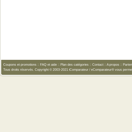
Coupons et promotions
::
FAQ et aide
::
Plan des catégories
::
Contact
::
A propos
::
Parten
Tous droits réservés. Copyright © 2003-2021 iComparateur / eComparateur® vous perme