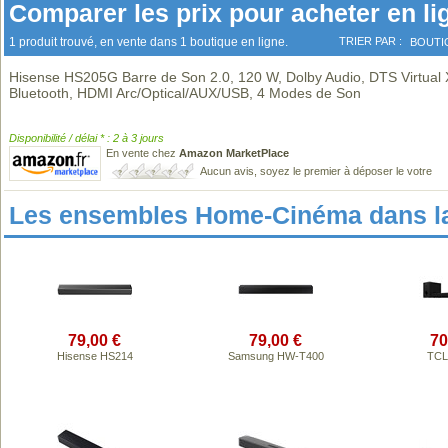
Comparer les prix pour acheter en li
1 produit trouvé, en vente dans 1 boutique en ligne.
TRIER PAR :
BOUTI
Hisense HS205G Barre de Son 2.0, 120 W, Dolby Audio, DTS Virtual 
Bluetooth, HDMI Arc/Optical/AUX/USB, 4 Modes de Son
Disponibilité / délai * : 2 à 3 jours
En vente chez
Amazon MarketPlace
Aucun avis, soyez le premier à déposer le votre
Les ensembles Home-Cinéma dans l
79,00 €
79,00 €
70
Hisense HS214
Samsung HW-T400
TCL