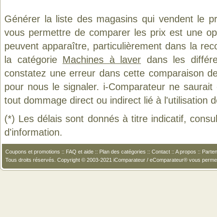
Générer la liste des magasins qui vendent le p
vous permettre de comparer les prix est une op
peuvent apparaître, particulièrement dans la re
la catégorie
Machines à laver
dans les différ
constatez une erreur dans cette comparaison de
pour nous le signaler. i-Comparateur ne saurait
tout dommage direct ou indirect lié à l'utilisation 
(*) Les délais sont donnés à titre indicatif, cons
d'information.
Coupons et promotions
::
FAQ et aide
::
Plan des catégories
::
Contact
::
A propos
::
Parten
Tous droits réservés. Copyright © 2003-2021 iComparateur / eComparateur® vous perme