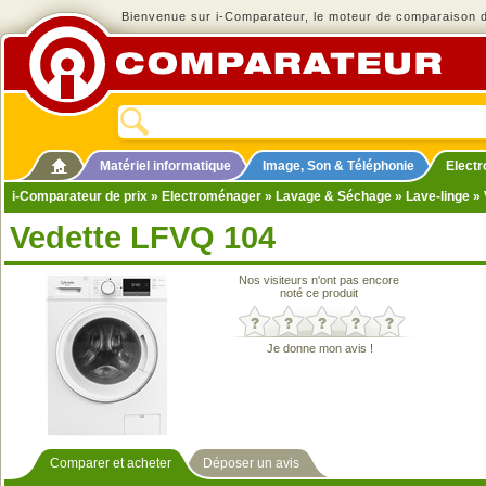
Bienvenue sur i-Comparateur, le moteur de comparaison de
Matériel informatique
Image, Son & Téléphonie
Elect
i-Comparateur de prix
»
Electroménager
»
Lavage & Séchage
»
Lave-linge
» 
Vedette LFVQ 104
Nos visiteurs n'ont pas encore
noté ce produit
Je donne mon avis !
Comparer et acheter
Déposer un avis