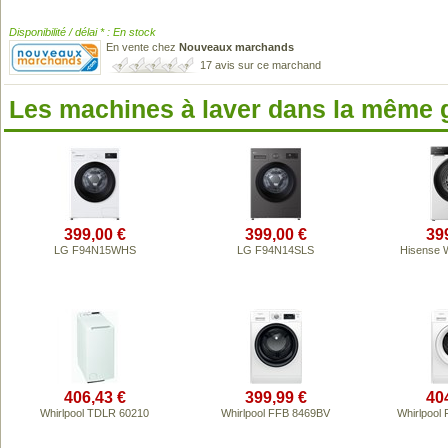
Disponibilité / délai * : En stock
En vente chez
Nouveaux marchands
17 avis sur ce marchand
Les machines à laver dans la même
399,00 €
399,00 €
39
LG F94N15WHS
LG F94N14SLS
Hisense
406,43 €
399,99 €
40
Whirlpool TDLR 60210
Whirlpool FFB 8469BV
Whirlpool