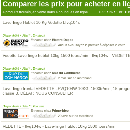
Comparer les prix pour acheter en li
4 produits trouvés, en vente dans 4 boutiques en ligne.
TRIER PAR :
BOUTI
Lave-linge Hublot 10 Kg Vedette Lfvq104s
Disponibilité / délai * : En stock
En vente chez
Electro Depot
Aucun avis, soyez le premier à déposer le votre
Vedette Lave-linge hublot 10kg 1500 tours/min - lfvq104w - VEDETT
Disponibilité / délai * : En stock
En vente chez
Rue du Commerce
2 avis sur ce marchand
Lave-linge frontal VEDETTE LFVQ104W 10KG, 1500tr/min, 15 prog
classe B. DÉLAI : NOUS CONSULTER
Disponibilité / délai * : Voir site
En vente chez
Primo-ideo
20 avis sur ce marchand
VEDETTE - lfvq104w - Lave-linge hublot 10kg 1500 tours/min