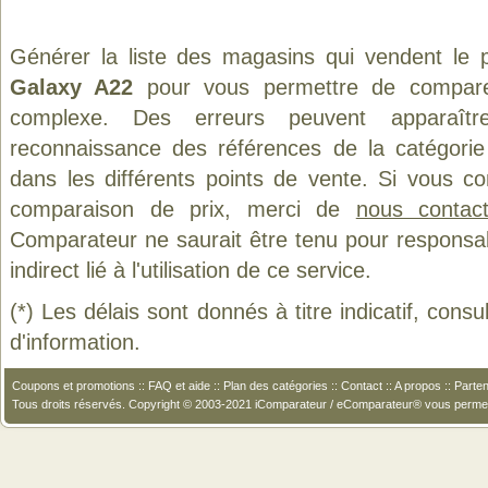
Générer la liste des magasins qui vendent le 
Galaxy A22
pour vous permettre de comparer
complexe. Des erreurs peuvent apparaître
reconnaissance des références de la catégori
dans les différents points de vente. Si vous c
comparaison de prix, merci de
nous contact
Comparateur ne saurait être tenu pour responsa
indirect lié à l'utilisation de ce service.
(*) Les délais sont donnés à titre indicatif, cons
d'information.
Coupons et promotions
::
FAQ et aide
::
Plan des catégories
::
Contact
::
A propos
::
Parten
Tous droits réservés. Copyright © 2003-2021 iComparateur / eComparateur® vous perme