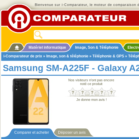
Bienvenue sur i-Comparateur, le moteur de comparaison de
Matériel informatique
Image, Son & Téléphonie
Elect
i-Comparateur de prix
»
Image, son & téléphonie
»
Téléphonie & GPS
»
Télép
Samsung SM-A225F - Galaxy A
Nos visiteurs n'ont pas encore
noté ce produit
Je donne mon avis !
Comparer et acheter
Déposer un avis