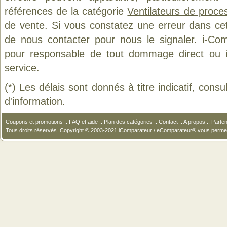
références de la catégorie
Ventilateurs de proce
de vente. Si vous constatez une erreur dans ce
de
nous contacter
pour nous le signaler. i-Com
pour responsable de tout dommage direct ou indi
service.
(*) Les délais sont donnés à titre indicatif, cons
d'information.
Coupons et promotions
::
FAQ et aide
::
Plan des catégories
::
Contact
::
A propos
::
Parten
Tous droits réservés. Copyright © 2003-2021 iComparateur / eComparateur® vous perme