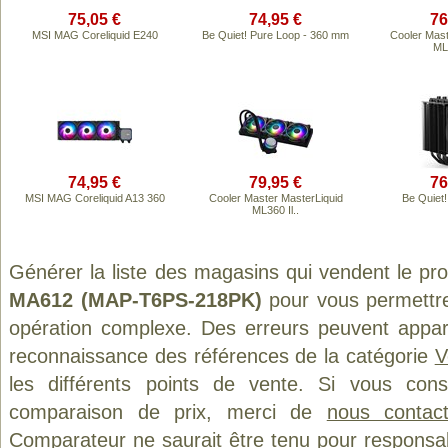
75,05 €
74,95 €
76
MSI MAG Coreliquid E240
Be Quiet! Pure Loop - 360 mm
Cooler Mast
ML2
74,95 €
79,95 €
76
MSI MAG Coreliquid A13 360
Cooler Master MasterLiquid
Be Quiet
ML360 Il..
Générer la liste des magasins qui vendent le pr
MA612 (MAP-T6PS-218PK)
pour vous permettre
opération complexe. Des erreurs peuvent appara
reconnaissance des références de la catégorie
V
les différents points de vente. Si vous con
comparaison de prix, merci de
nous contact
Comparateur ne saurait être tenu pour responsa