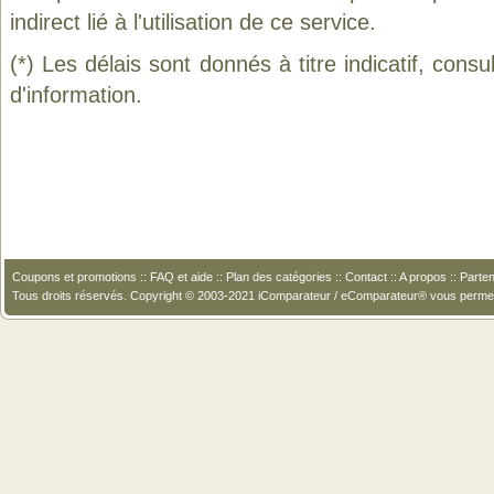
indirect lié à l'utilisation de ce service.
(*) Les délais sont donnés à titre indicatif, cons
d'information.
Coupons et promotions
::
FAQ et aide
::
Plan des catégories
::
Contact
::
A propos
::
Parten
Tous droits réservés. Copyright © 2003-2021 iComparateur / eComparateur® vous perme