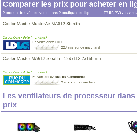
Comparer les prix pour acheter en li
2 produits trouvés, en vente dans 2 boutiques en ligne.
TRIER PAR :
BOUTI
Cooler Master MasterAir MA612 Stealth
Disponibilité / délai * : En stock
En vente chez
LDLC
223 avis sur ce marchand
Cooler Master MA612 Stealth - 129x112.2x158mm
Disponibilité / délai * : En stock
En vente chez
Rue du Commerce
2 avis sur ce marchand
Les ventilateurs de processeur dan
prix