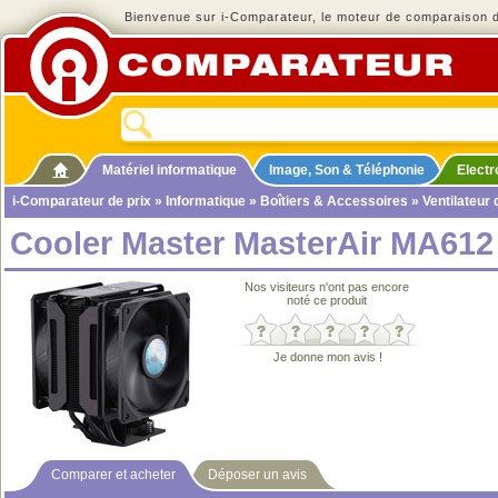
Bienvenue sur i-Comparateur, le moteur de comparaison de
Matériel informatique
Image, Son & Téléphonie
Elect
i-Comparateur de prix
»
Informatique
»
Boîtiers & Accessoires
»
Ventilateur
Cooler Master MasterAir MA61
Nos visiteurs n'ont pas encore
noté ce produit
Je donne mon avis !
Comparer et acheter
Déposer un avis