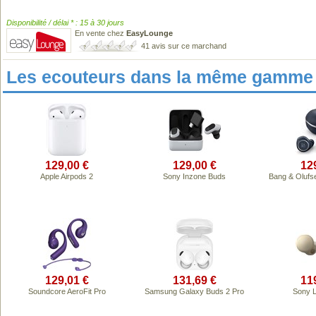
Disponibilité / délai * : 15 à 30 jours
En vente chez
EasyLounge
41 avis sur ce marchand
Les ecouteurs dans la même gamme 
129,00 €
129,00 €
12
Apple Airpods 2
Sony Inzone Buds
Bang & Olufs
129,01 €
131,69 €
11
Soundcore AeroFit Pro
Samsung Galaxy Buds 2 Pro
Sony 