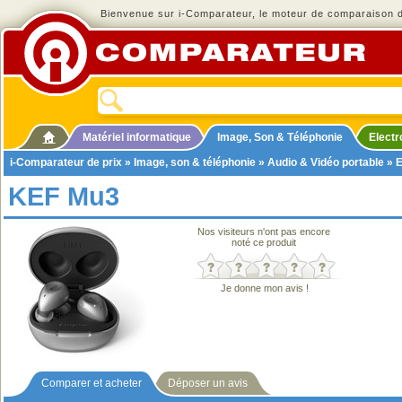
Bienvenue sur i-Comparateur, le moteur de comparaison de
Matériel informatique
Image, Son & Téléphonie
Elect
i-Comparateur de prix
»
Image, son & téléphonie
»
Audio & Vidéo portable
»
E
KEF Mu3
Nos visiteurs n'ont pas encore
noté ce produit
Je donne mon avis !
Comparer et acheter
Déposer un avis