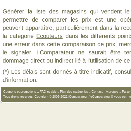
Générer la liste des magasins qui vendent le
permettre de comparer les prix est une opér
peuvent apparaître, particulièrement dans la re
la catégorie
Ecouteurs
dans les différents poin
une erreur dans cette comparaison de prix, mer
le signaler. i-Comparateur ne saurait être t
dommage direct ou indirect lié à l'utilisation de ce
(*) Les délais sont donnés à titre indicatif, cons
d'information.
Coupons et promotions
::
FAQ et aide
::
Plan des catégories
::
Contact
::
A propos
::
Parten
Tous droits réservés. Copyright © 2003-2021 iComparateur / eComparateur® vous perme