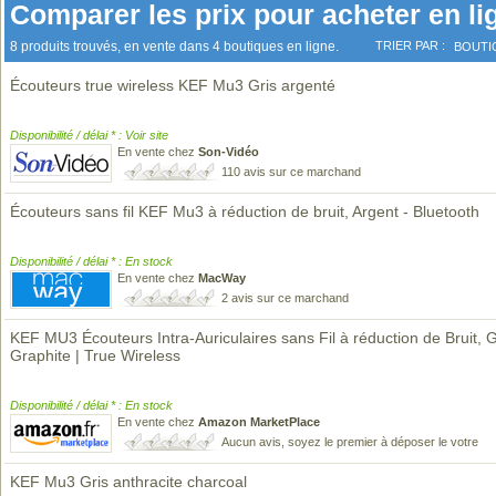
Comparer les prix pour acheter en li
8 produits trouvés, en vente dans 4 boutiques en ligne.
TRIER PAR :
BOUTI
Écouteurs true wireless KEF Mu3 Gris argenté
Disponibilité / délai * : Voir site
En vente chez
Son-Vidéo
110 avis sur ce marchand
Écouteurs sans fil KEF Mu3 à réduction de bruit, Argent - Bluetooth
Disponibilité / délai * : En stock
En vente chez
MacWay
2 avis sur ce marchand
KEF MU3 Écouteurs Intra-Auriculaires sans Fil à réduction de Bruit, G
Graphite | True Wireless
Disponibilité / délai * : En stock
En vente chez
Amazon MarketPlace
Aucun avis, soyez le premier à déposer le votre
KEF Mu3 Gris anthracite charcoal