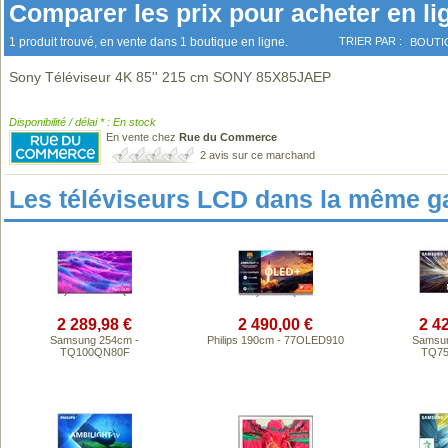
Comparer les prix pour acheter en li
1 produit trouvé, en vente dans 1 boutique en ligne.
TRIER PAR :
BOUTI
Sony Téléviseur 4K 85'' 215 cm SONY 85X85JAEP
Disponibilité / délai * : En stock
En vente chez
Rue du Commerce
2 avis sur ce marchand
Les téléviseurs LCD dans la même 
2 289,98 €
2 490,00 €
2 4
Samsung 254cm -
Philips 190cm - 77OLED910
Samsun
TQ100QN80F
TQ7