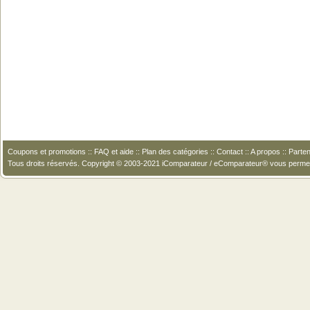
Coupons et promotions
::
FAQ et aide
::
Plan des catégories
::
Contact
::
A propos
::
Parten
Tous droits réservés. Copyright © 2003-2021 iComparateur / eComparateur® vous perme