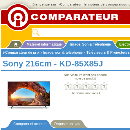
Bienvenue sur i-Comparateur, le moteur de comparaison de
Matériel informatique
Image, Son & Téléphonie
Elect
i-Comparateur de prix
»
Image, son & téléphonie
»
Téléviseurs & Projecteurs
Sony 216cm - KD-85X85J
Nos visiteurs n'ont pas encore
noté ce produit
Je donne mon avis !
Comparer et acheter
Déposer un avis