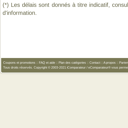
(*) Les délais sont donnés à titre indicatif, cons
d'information.
Coupons et promotions
::
FAQ et aide
::
Plan des catégories
::
Contact
::
A propos
::
Parten
Tous droits réservés. Copyright © 2003-2021 iComparateur / eComparateur® vous perme