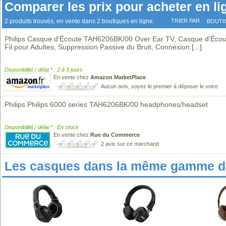
Comparer les prix pour acheter en li
2 produits trouvés, en vente dans 2 boutiques en ligne.
TRIER PAR :
BOUTI
Philips Casque d'Écoute TAH6206BK/00 Over Ear TV, Casque d'Écou
Fil pour Adultes, Suppression Passive du Bruit, Connexion
[...]
Disponibilité / délai * : 2 à 3 jours
En vente chez
Amazon MarketPlace
Aucun avis, soyez le premier à déposer le votre
Philips Philips 6000 series TAH6206BK/00 headphones/headset
Disponibilité / délai * : En stock
En vente chez
Rue du Commerce
2 avis sur ce marchand
Les casques dans la même gamme de