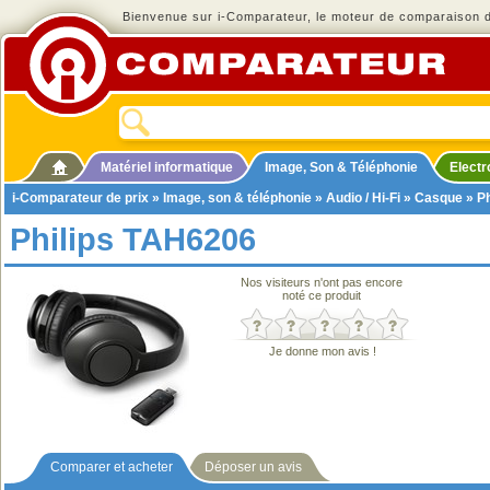
Bienvenue sur i-Comparateur, le moteur de comparaison de
Matériel informatique
Image, Son & Téléphonie
Elect
i-Comparateur de prix
»
Image, son & téléphonie
»
Audio / Hi-Fi
»
Casque
» Ph
Philips TAH6206
Nos visiteurs n'ont pas encore
noté ce produit
Je donne mon avis !
Comparer et acheter
Déposer un avis