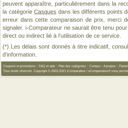
peuvent apparaître, particulièrement dans la re
la catégorie
Casques
dans les différents points 
erreur dans cette comparaison de prix, merci 
signaler. i-Comparateur ne saurait être tenu po
direct ou indirect lié à l'utilisation de ce service.
(*) Les délais sont donnés à titre indicatif, cons
d'information.
Coupons et promotions
::
FAQ et aide
::
Plan des catégories
::
Contact
::
A propos
::
Parten
Tous droits réservés. Copyright © 2003-2021 iComparateur / eComparateur® vous perme