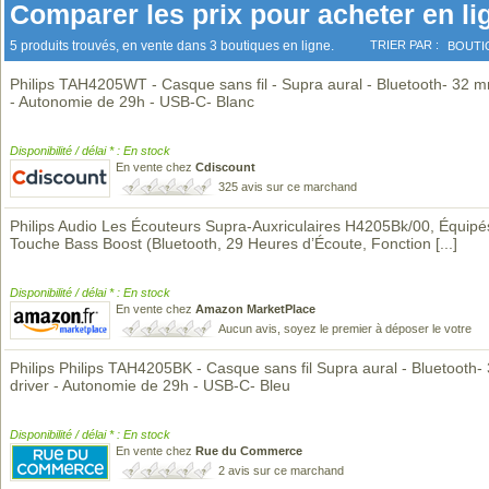
Comparer les prix pour acheter en li
5 produits trouvés, en vente dans 3 boutiques en ligne.
TRIER PAR :
BOUTI
Philips TAH4205WT - Casque sans fil - Supra aural - Bluetooth- 32 m
- Autonomie de 29h - USB-C- Blanc
Disponibilité / délai * : En stock
En vente chez
Cdiscount
325 avis sur ce marchand
Philips Audio Les Écouteurs Supra-Auxriculaires H4205Bk/00, Équipé
Touche Bass Boost (Bluetooth, 29 Heures d’Écoute, Fonction
[...]
Disponibilité / délai * : En stock
En vente chez
Amazon MarketPlace
Aucun avis, soyez le premier à déposer le votre
Philips Philips TAH4205BK - Casque sans fil Supra aural - Bluetooth
driver - Autonomie de 29h - USB-C- Bleu
Disponibilité / délai * : En stock
En vente chez
Rue du Commerce
2 avis sur ce marchand