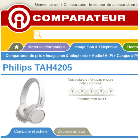
Bienvenue sur i-Comparateur, le moteur de comparaison de
Matériel informatique
Image, Son & Téléphonie
Elect
i-Comparateur de prix
»
Image, son & téléphonie
»
Audio / Hi-Fi
»
Casque
» Ph
Philips TAH4205
Nos visiteurs n'ont pas encore
noté ce produit
Je donne mon avis !
Comparer et acheter
Déposer un avis