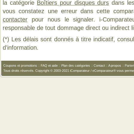
la catégorie
Boîtiers pour disques durs
dans les 
vous constatez une erreur dans cette compar
contacter
pour nous le signaler. i-Comparate
responsable de tout dommage direct ou indirect lié 
(*) Les délais sont donnés à titre indicatif, cons
d'information.
Coupons et promotions
::
FAQ et aide
::
Plan des catégories
::
Contact
::
A propos
::
Parten
Tous droits réservés. Copyright © 2003-2021 iComparateur / eComparateur® vous perme