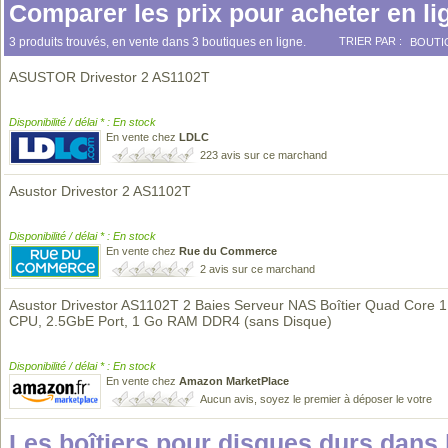
Comparer les prix pour acheter en li
3 produits trouvés, en vente dans 3 boutiques en ligne.
TRIER PAR :
BOUTI
ASUSTOR Drivestor 2 AS1102T
Disponibilité / délai * : En stock
En vente chez
LDLC
223 avis sur ce marchand
Asustor Drivestor 2 AS1102T
Disponibilité / délai * : En stock
En vente chez
Rue du Commerce
2 avis sur ce marchand
Asustor Drivestor AS1102T 2 Baies Serveur NAS Boîtier Quad Core 
CPU, 2.5GbE Port, 1 Go RAM DDR4 (sans Disque)
Disponibilité / délai * : En stock
En vente chez
Amazon MarketPlace
Aucun avis, soyez le premier à déposer le votre
Les boîtiers pour disques durs dan