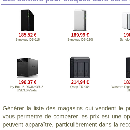
185,52 €
189,99 €
19
Synology DS-118
Synology DS-220j
Synolo
196,37 €
214,94 €
18
Icy Box IB-RD3640SU3 -
Qnap TR-004
Western Digi
USB3.0/eSata..
Ul
Générer la liste des magasins qui vendent le p
vous permettre de comparer les prix est une op
peuvent apparaître, particulièrement dans la re