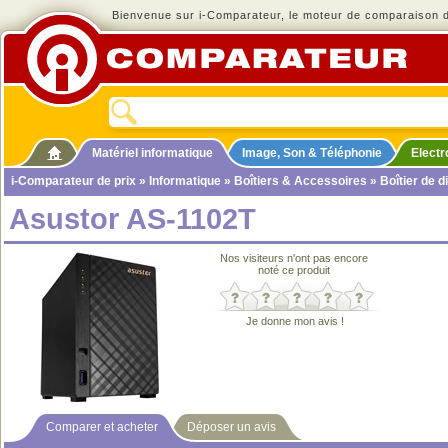
Bienvenue sur i-Comparateur, le moteur de comparaison de
Matériel informatique
Image, Son & Téléphonie
Elect
i-Comparateur de prix
»
Informatique
»
Boîtiers & Accessoires
»
Boîtier de d
Asustor AS-1102T
Nos visiteurs n'ont pas encore
noté ce produit
Je donne mon avis !
Comparer et acheter
Déposer un avis