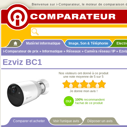
Bienvenue sur i-Comparateur, le moteur de comparaison de
Matériel informatique
Image, Son & Téléphonie
Elect
i-Comparateur de prix
»
Informatique
»
Réseaux
»
Caméra réseau / IP
» Ezvi
Ezviz BC1
Nos visiteurs ont donné à ce produit
une note moyenne de 5 sur 5
Je donne mon avis !
100%
recommandent
l'achat de ce produit
Comparer et acheter
Voir l'unique avis
Déposer un avis