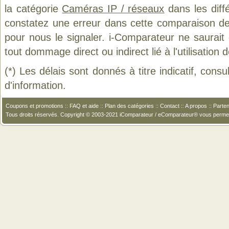
la catégorie
Caméras IP / réseaux
dans les diff
constatez une erreur dans cette comparaison de
pour nous le signaler. i-Comparateur ne saurait
tout dommage direct ou indirect lié à l'utilisation 
(*) Les délais sont donnés à titre indicatif, cons
d'information.
Coupons et promotions
::
FAQ et aide
::
Plan des catégories
::
Contact
::
A propos
::
Parten
Tous droits réservés. Copyright © 2003-2021 iComparateur / eComparateur® vous perme