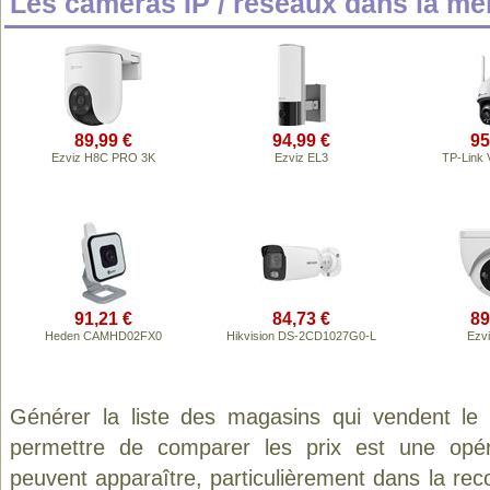
Les caméras IP / réseaux dans la m
89,99 €
94,99 €
95
Ezviz H8C PRO 3K
Ezviz EL3
TP-Link
91,21 €
84,73 €
89
Heden CAMHD02FX0
Hikvision DS-2CD1027G0-L
Ezv
Générer la liste des magasins qui vendent le
permettre de comparer les prix est une opér
peuvent apparaître, particulièrement dans la re