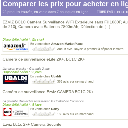
Comparer les prix pour acheter en li
23 produits trouvés, en vente dans 7 boutiques en ligne.
TRIER PAR :
BOUTI
EZVIZ BC1C Caméra Surveillance WiFi Extérieure sans Fil 1080P, A
de 210j, Camera avec Batteries 7800mAh, Détection de
[...]
Disponibilité / délai * : En stock
En vente chez
Amazon MarketPlace
Aucun avis, soyez le premier à déposer le votre
Caméra de surveillance eLife 2K+, BC1C 2K+
Livraison gratuite - Garantie 2 ans
Disponibilité / délai * : 2 jours
En vente chez
Ubaldi
363 avis sur ce marchand
Caméra de surveillance Ezviz CAMERA BC1C 2K+
La garantie d'un achat réussi avec le Contrat de Confiance
Disponibilité / délai * : 5 jours
En vente chez
Darty
159 avis sur ce marchand
Ezviz Bc1c 2k+ Camera Securite