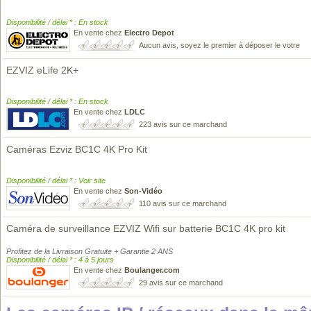
Disponibilité / délai * : En stock
En vente chez
Electro Depot
Aucun avis, soyez le premier à déposer le votre
EZVIZ eLife 2K+
Disponibilité / délai * : En stock
En vente chez
LDLC
223 avis sur ce marchand
Caméras Ezviz BC1C 4K Pro Kit
Disponibilité / délai * : Voir site
En vente chez
Son-Vidéo
110 avis sur ce marchand
Caméra de surveillance EZVIZ Wifi sur batterie BC1C 4K pro kit
Profitez de la Livraison Gratuite + Garantie 2 ANS
Disponibilité / délai * : 4 à 5 jours
En vente chez
Boulanger.com
29 avis sur ce marchand