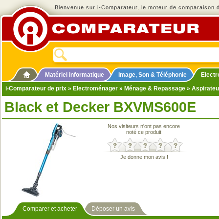
Bienvenue sur i-Comparateur, le moteur de comparaison de
Matériel informatique
Image, Son & Téléphonie
Elect
i-Comparateur de prix
»
Electroménager
»
Ménage & Repassage
»
Aspirateu
Black et Decker BXVMS600E
Nos visiteurs n'ont pas encore
noté ce produit
Je donne mon avis !
Comparer et acheter
Déposer un avis