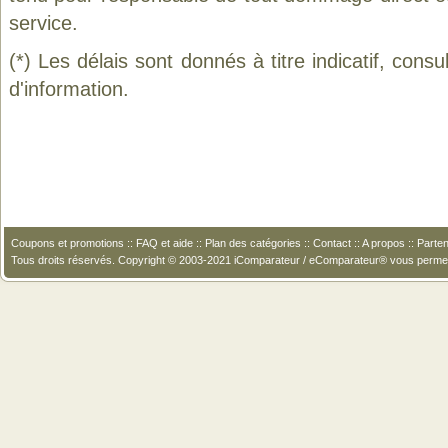
service.
(*) Les délais sont donnés à titre indicatif, cons
d'information.
Coupons et promotions
::
FAQ et aide
::
Plan des catégories
::
Contact
::
A propos
::
Parten
Tous droits réservés. Copyright © 2003-2021 iComparateur / eComparateur® vous perme