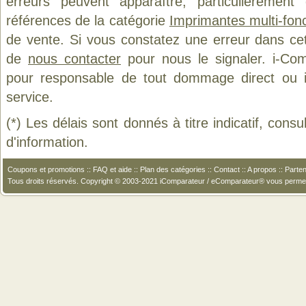
erreurs peuvent apparaître, particulièremen
références de la catégorie
Imprimantes multi-fon
de vente. Si vous constatez une erreur dans ce
de
nous contacter
pour nous le signaler. i-Com
pour responsable de tout dommage direct ou indi
service.
(*) Les délais sont donnés à titre indicatif, cons
d'information.
Coupons et promotions
::
FAQ et aide
::
Plan des catégories
::
Contact
::
A propos
::
Parten
Tous droits réservés. Copyright © 2003-2021 iComparateur / eComparateur® vous perme