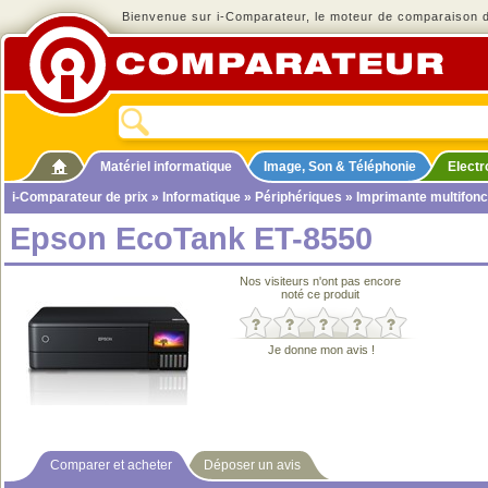
Bienvenue sur i-Comparateur, le moteur de comparaison de
Matériel informatique
Image, Son & Téléphonie
Elect
i-Comparateur de prix
»
Informatique
»
Périphériques
»
Imprimante multifonc
Epson EcoTank ET-8550
Nos visiteurs n'ont pas encore
noté ce produit
Je donne mon avis !
Comparer et acheter
Déposer un avis