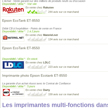
L'Achat - Vente garanti sur des millions de produits neufs ou d'occasion
Disponibilité / délai * : Voir site
En vente chez
Rakuten
244 avis sur ce marchand
Epson EcoTank ET-8550
Débit CB à l'expédition - Points de vente en France
Disponibilité / délai * : 1 à 2 jours
En vente chez
Materiel.net
134 avis sur ce marchand
Epson EcoTank ET-8550
Disponibilité / délai * : En stock
En vente chez
LDLC
223 avis sur ce marchand
Imprimante photo Epson Ecotank ET-8550
La garantie d'un achat réussi avec le Contrat de Confiance
Disponibilité / délai * : 5 jours
En vente chez
Darty
159 avis sur ce marchand
Les imprimantes multi-fonctions d