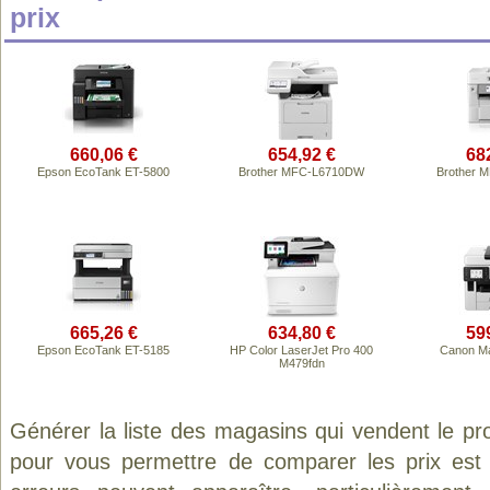
prix
660,06 €
654,92 €
68
Epson EcoTank ET-5800
Brother MFC-L6710DW
Brother 
665,26 €
634,80 €
59
Epson EcoTank ET-5185
HP Color LaserJet Pro 400
Canon Ma
M479fdn
Générer la liste des magasins qui vendent le pr
pour vous permettre de comparer les prix est