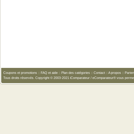
Coupons et promotions
::
FAQ et aide
::
Plan des catégories
::
Contact
::
A propos
::
Parten
Tous droits réservés. Copyright © 2003-2021 iComparateur / eComparateur® vous perme