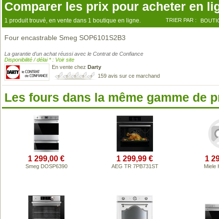
Comparer les prix pour acheter en li
1 produit trouvé, en vente dans 1 boutique en ligne.
TRIER PAR :
BOUTI
Four encastrable Smeg SOP6101S2B3
La garantie d'un achat réussi avec le Contrat de Confiance
Disponibilité / délai * : Voir site
En vente chez
Darty
159 avis sur ce marchand
Les fours dans la même gamme de p
1 299,00 €
1 299,99 €
1 2
Smeg DOSP6390
AEG TR 7PB731ST
Miele