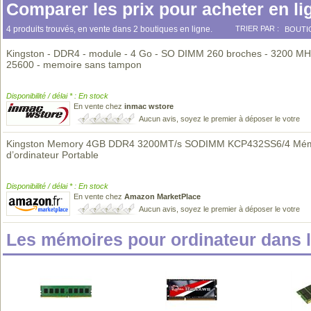
Comparer les prix pour acheter en li
4 produits trouvés, en vente dans 2 boutiques en ligne.
TRIER PAR :
BOUTI
Kingston - DDR4 - module - 4 Go - SO DIMM 260 broches - 3200 MH
25600 - memoire sans tampon
Disponibilité / délai * : En stock
En vente chez
inmac wstore
Aucun avis, soyez le premier à déposer le votre
Kingston Memory 4GB DDR4 3200MT/s SODIMM KCP432SS6/4 Mém
d’ordinateur Portable
Disponibilité / délai * : En stock
En vente chez
Amazon MarketPlace
Aucun avis, soyez le premier à déposer le votre
Les mémoires pour ordinateur dans