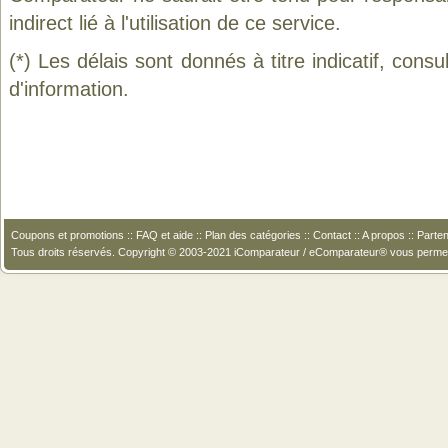
indirect lié à l'utilisation de ce service.
(*) Les délais sont donnés à titre indicatif, cons
d'information.
Coupons et promotions
::
FAQ et aide
::
Plan des catégories
::
Contact
::
A propos
::
Parten
Tous droits réservés. Copyright © 2003-2021 iComparateur / eComparateur® vous perme