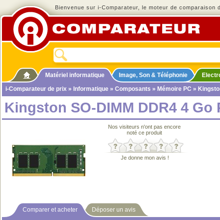
Bienvenue sur i-Comparateur, le moteur de comparaison de
Matériel informatique
Image, Son & Téléphonie
Elect
i-Comparateur de prix
»
Informatique
»
Composants
»
Mémoire PC
» Kingst
Kingston SO-DIMM DDR4 4 Go 
Nos visiteurs n'ont pas encore
noté ce produit
Je donne mon avis !
Comparer et acheter
Déposer un avis