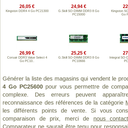
26,05 €
24,94 €
22
Kingston DDR4 4 Go PC21300
G.Skill SO-DIMM DDR3 8 Go
Kingston S
PC15000
Go 
26,99 €
25,25 €
27
Corsair DDR3 Value Select 4
G.Skill SO-DIMM DDR3 8 Go
Integral SO
Go PC10..
PC10666
PC
Générer la liste des magasins qui vendent le pro
4 Go PC25600
pour vous permettre de compare
complexe. Des erreurs peuvent apparaître
reconnaissance des références de la catégorie
les différents points de vente. Si vous con
comparaison de prix, merci de
nous contact
Comparateur ne saurait être tenu pour responsa