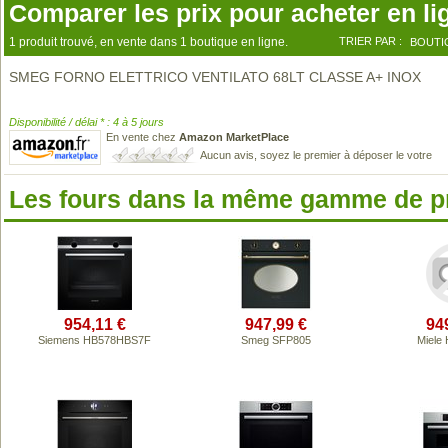
Comparer les prix pour acheter en li
1 produit trouvé, en vente dans 1 boutique en ligne.
TRIER PAR :
BOUTI
SMEG FORNO ELETTRICO VENTILATO 68LT CLASSE A+ INOX
Disponibilité / délai * : 4 à 5 jours
En vente chez
Amazon MarketPlace
Aucun avis, soyez le premier à déposer le votre
Les fours dans la même gamme de p
954,11 €
947,99 €
94
Siemens HB578HBS7F
Smeg SFP805
Miele