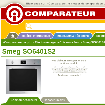
Bienvenue sur i-Comparateur, le moteur de comparaison de
Matériel informatique
Image, Son & Téléphonie
Elect
i-Comparateur de prix
»
Electroménager
»
Cuisson
»
Four
» Smeg SO6401S
Smeg SO6401S2
Nos visiteurs n'ont pas encore
noté ce produit
Je donne mon avis !
Comparer et acheter
Déposer un avis