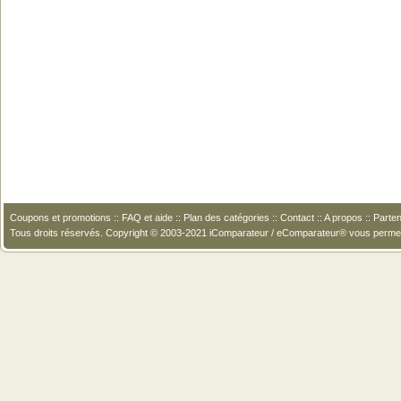
Coupons et promotions
::
FAQ et aide
::
Plan des catégories
::
Contact
::
A propos
::
Parten
Tous droits réservés. Copyright © 2003-2021 iComparateur / eComparateur® vous perme