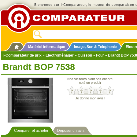
Bienvenue sur i-Comparateur, le moteur de comparaison de
Matériel informatique
Image, Son & Téléphonie
Elect
i-Comparateur de prix
»
Electroménager
»
Cuisson
»
Four
» Brandt BOP 753
Brandt BOP 7538
Nos visiteurs n'ont pas encore
noté ce produit
Je donne mon avis !
Comparer et acheter
Déposer un avis