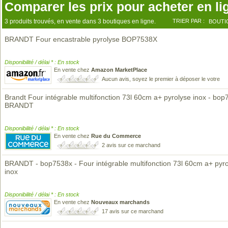
Comparer les prix pour acheter en li
3 produits trouvés, en vente dans 3 boutiques en ligne.
TRIER PAR :
BOUTI
BRANDT Four encastrable pyrolyse BOP7538X
Disponibilité / délai * : En stock
En vente chez
Amazon MarketPlace
Aucun avis, soyez le premier à déposer le votre
Brandt Four intégrable multifonction 73l 60cm a+ pyrolyse inox - bop
BRANDT
Disponibilité / délai * : En stock
En vente chez
Rue du Commerce
2 avis sur ce marchand
BRANDT - bop7538x - Four intégrable multifonction 73l 60cm a+ pyr
inox
Disponibilité / délai * : En stock
En vente chez
Nouveaux marchands
17 avis sur ce marchand