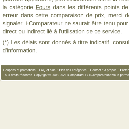
la catégorie
Fours
dans les différents points d
erreur dans cette comparaison de prix, merci 
signaler. i-Comparateur ne saurait être tenu po
direct ou indirect lié à l'utilisation de ce service.
(*) Les délais sont donnés à titre indicatif, cons
d'information.
Coupons et promotions
::
FAQ et aide
::
Plan des catégories
::
Contact
::
A propos
::
Parten
Tous droits réservés. Copyright © 2003-2021 iComparateur / eComparateur® vous perme