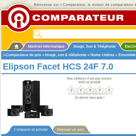
Bienvenue sur i-Comparateur, le moteur de comparaison de
Matériel informatique
Image, Son & Téléphonie
Elect
i-Comparateur de prix
»
Image, son & téléphonie
»
Home cinéma
»
Ensemble
Elipson Facet HCS 24F 7.0
Nos visiteurs n'ont pas encore
noté ce produit
Je donne mon avis !
Comparer et acheter
Déposer un avis