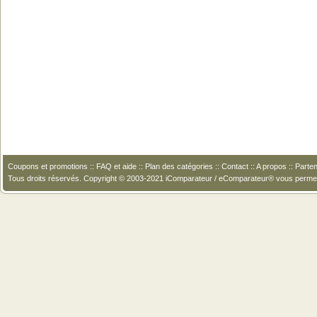
Coupons et promotions
::
FAQ et aide
::
Plan des catégories
::
Contact
::
A propos
::
Parten
Tous droits réservés. Copyright © 2003-2021 iComparateur / eComparateur® vous perme