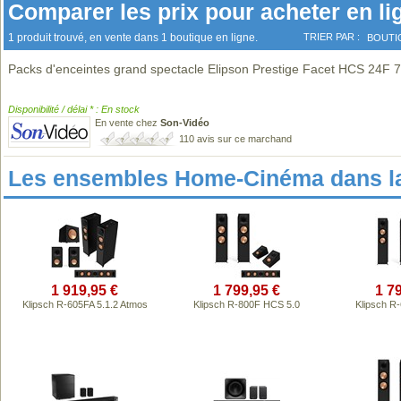
Comparer les prix pour acheter en li
1 produit trouvé, en vente dans 1 boutique en ligne.
TRIER PAR :
BOUTI
Packs d'enceintes grand spectacle Elipson Prestige Facet HCS 24F 7
Disponibilité / délai * : En stock
En vente chez
Son-Vidéo
110 avis sur ce marchand
Les ensembles Home-Cinéma dans l
1 919,95 €
1 799,95 €
1 7
Klipsch R-605FA 5.1.2 Atmos
Klipsch R-800F HCS 5.0
Klipsch R