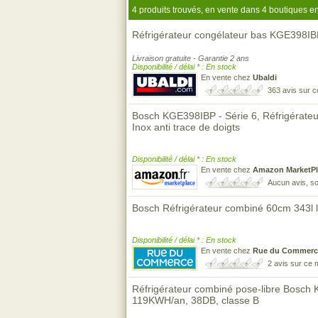
4 produits trouvés, en vente dans 4 boutiques en
Réfrigérateur congélateur bas KGE398I
Livraison gratuite - Garantie 2 ans
Disponibilité / délai * : En stock
En vente chez
Ubaldi
363 avis sur 
Bosch KGE398IBP - Série 6, Réfrigérateu
Inox anti trace de doigts
Disponibilité / délai * : En stock
En vente chez
Amazon MarketPl
Aucun avis, so
Bosch Réfrigérateur combiné 60cm 343l 
Disponibilité / délai * : En stock
En vente chez
Rue du Commerc
2 avis sur ce
Réfrigérateur combiné pose-libre Bosch 
119KWH/an, 38DB, classe B