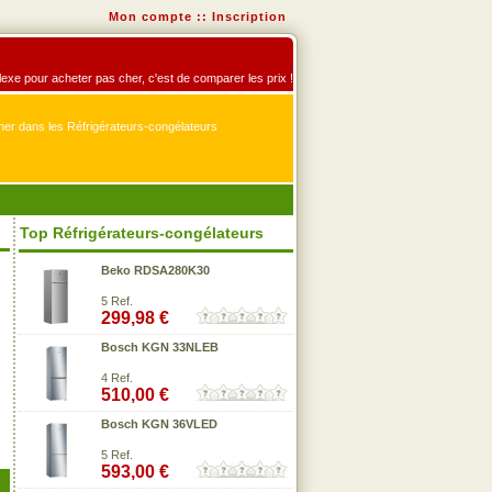
Mon compte
::
Inscription
flexe pour acheter pas cher, c'est de comparer les prix !
er dans les Réfrigérateurs-congélateurs
Top Réfrigérateurs-congélateurs
Beko RDSA280K30
5 Ref.
299,98 €
Bosch KGN 33NLEB
4 Ref.
510,00 €
Bosch KGN 36VLED
5 Ref.
593,00 €