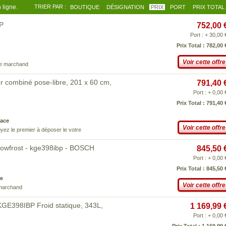
 ligne.
TRIER PAR :
BOUTIQUE
DÉSIGNATION
PRIX
PORT
PRIX TOTAL
BP
752,00 
Port : + 30,00 
Prix Total : 782,00 
Voir cette offre
ce marchand
r combiné pose-libre, 201 x 60 cm,
791,40 
Port : + 0,00 
Prix Total : 791,40 
ace
Voir cette offre
yez le premier à déposer le votre
lowfrost - kge398ibp - BOSCH
845,50 
Port : + 0,00 
Prix Total : 845,50 
e
Voir cette offre
 marchand
KGE398IBP Froid statique, 343L,
1 169,99 
Port : + 0,00 