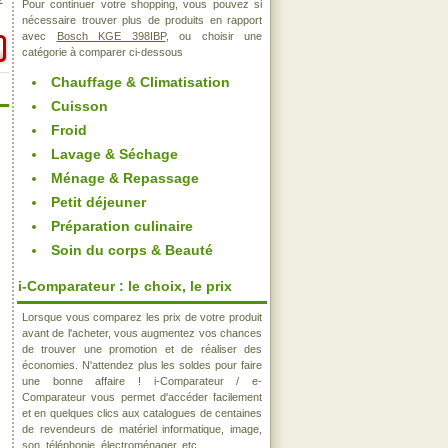
€
Pour continuer votre shopping, vous pouvez si
nécessaire trouver plus de produits en rapport
avec
Bosch KGE 398IBP
, ou choisir une
catégorie à comparer ci-dessous
Chauffage & Climatisation
Cuisson
Froid
Lavage & Séchage
Ménage & Repassage
Petit déjeuner
Préparation culinaire
Soin du corps & Beauté
i-Comparateur : le choix, le prix
Lorsque vous comparez les prix de votre produit
avant de l'acheter, vous augmentez vos chances
de trouver une promotion et de réaliser des
économies. N'attendez plus les soldes pour faire
une bonne affaire ! i-Comparateur / e-
Comparateur vous permet d'accéder facilement
et en quelques clics aux catalogues de centaines
de revendeurs de matériel informatique, image,
son, téléphonie, électroménager, etc..