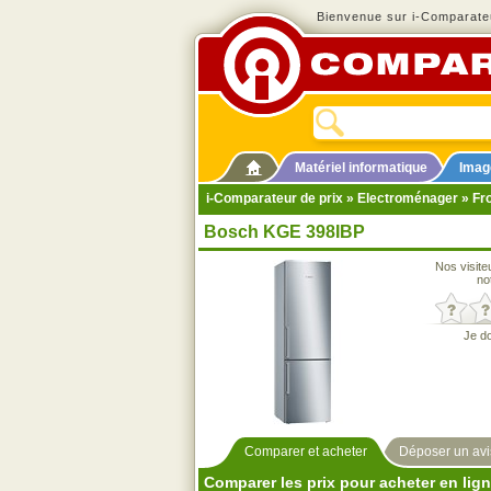
Bienvenue sur i-Comparateu
Matériel informatique
Imag
i-Comparateur de prix
»
Electroménager
»
Fr
Bosch KGE 398IBP
Nos visite
no
Je d
Comparer et acheter
Déposer un avi
Comparer les prix pour acheter en lig