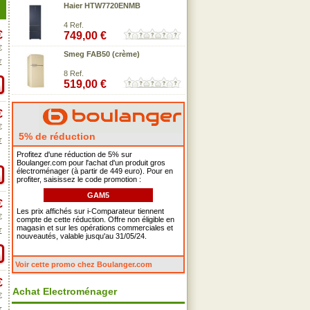
Haier HTW7720ENMB
4 Ref.
€
749,00 €
€
Smeg FAB50 (crème)
€
8 Ref.
519,00 €
€
€
5% de réduction
€
Profitez d'une réduction de 5% sur
Boulanger.com pour l'achat d'un produit gros
électroménager (à partir de 449 euro). Pour en
profiter, saisissez le code promotion :
GAM5
€
Les prix affichés sur i-Comparateur tiennent
€
compte de cette réduction. Offre non éligible en
magasin et sur les opérations commerciales et
€
nouveautés, valable jusqu'au 31/05/24.
Voir cette promo chez Boulanger.com
€
Achat Electroménager
€