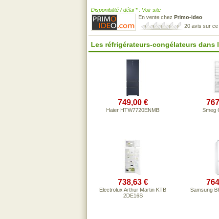
Disponibilité / délai * : Voir site
En vente chez
Primo-ideo
20 avis sur c
Les réfrigérateurs-congélateurs dans
749,00 €
767
Haier HTW7720ENMB
Smeg 
738,63 €
764
Electrolux Arthur Martin KTB
Samsung 
2DE16S