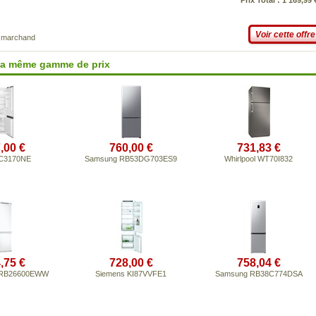
Prix Total : 1 169,99 
Voir cette offre
e marchand
 la même gamme de prix
,00 €
760,00 €
731,83 €
C3170NE
Samsung RB53DG703ES9
Whirlpool WT70I832
,75 €
728,00 €
758,04 €
BRB26600EWW
Siemens KI87VVFE1
Samsung RB38C774DSA