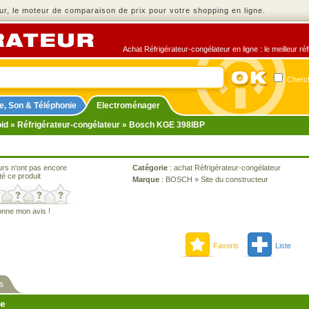
r, le moteur de comparaison de prix pour votre shopping en ligne.
Achat Réfrigérateur-congélateur en ligne : le meilleur ré
Cherch
e, Son & Téléphonie
Electroménager
oid
»
Réfrigérateur-congélateur
» Bosch KGE 398IBP
urs n'ont pas encore
Catégorie
:
achat Réfrigérateur-congélateur
té ce produit
Marque
:
BOSCH
»
Site du constructeur
onne mon avis !
Favoris
Liste
s
ne