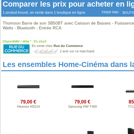
Comparer les prix pour acheter en li
1 produit trouvé, en vente dans 1 boutique en ligne.
TRIER PAR :
BOUTI
Thomson Barre de son SB50BT avec Caisson de Basses - Puissance
Watts - Bluetooth - Entrée RCA
Disponibilité / délai * : En stock
En vente chez
Rue du Commerce
2 avis sur ce marchand
Les ensembles Home-Cinéma dans l
79,00 €
79,00 €
85
Hisense HS214
Samsung HW-T400
TCL