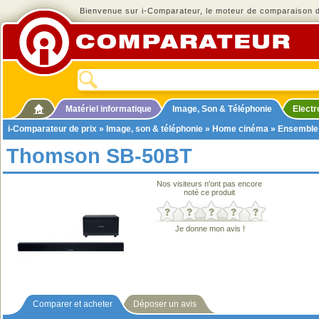
Bienvenue sur i-Comparateur, le moteur de comparaison de
Matériel informatique
Image, Son & Téléphonie
Elect
i-Comparateur de prix
»
Image, son & téléphonie
»
Home cinéma
»
Ensemble
Thomson SB-50BT
Nos visiteurs n'ont pas encore
noté ce produit
Je donne mon avis !
Comparer et acheter
Déposer un avis