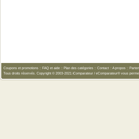
Coupons et promotions
::
FAQ et aide
::
Plan des catégories
::
Contact
::
A propos
::
Parten
Tous droits réservés. Copyright © 2003-2021 iComparateur / eComparateur® vous perme