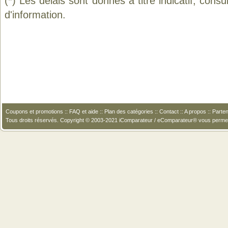
(*) Les délais sont donnés à titre indicatif, cons
d'information.
Coupons et promotions
::
FAQ et aide
::
Plan des catégories
::
Contact
::
A propos
::
Parten
Tous droits réservés. Copyright © 2003-2021 iComparateur / eComparateur® vous perme