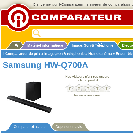
Bienvenue sur i-Comparateur, le moteur de comparaison de
Matériel informatique
Image, Son & Téléphonie
Elect
i-Comparateur de prix
»
Image, son & téléphonie
»
Home cinéma
»
Ensemble
Samsung HW-Q700A
Nos visiteurs n'ont pas encore
noté ce produit
Je donne mon avis !
Comparer et acheter
Déposer un avis