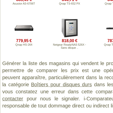
Asustor AS-6706T
Qnap TS-832 PX
Qnap 
779,95 €
818,00 €
78
Qnap HS-264
Netgear ReadyNAS 526X -
Qnap T
Sans disque ..
Générer la liste des magasins qui vendent le pr
permettre de comparer les prix est une opér
peuvent apparaître, particulièrement dans la re
la catégorie
Boîtiers pour disques durs
dans les 
vous constatez une erreur dans cette compar
contacter
pour nous le signaler. i-Comparate
responsable de tout dommage direct ou indirect lié 