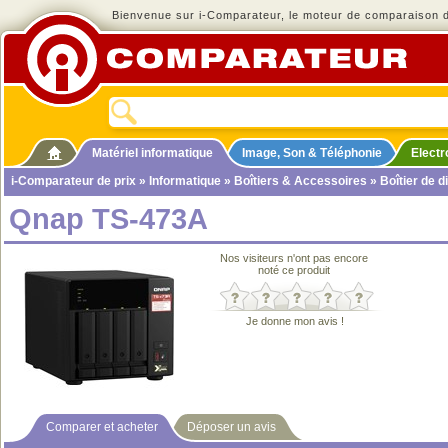
Bienvenue sur i-Comparateur, le moteur de comparaison de
Matériel informatique
Image, Son & Téléphonie
Elect
i-Comparateur de prix
»
Informatique
»
Boîtiers & Accessoires
»
Boîtier de d
Qnap TS-473A
Nos visiteurs n'ont pas encore
noté ce produit
Je donne mon avis !
Comparer et acheter
Déposer un avis