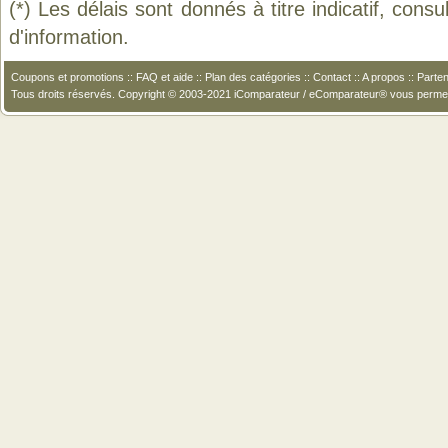
(*) Les délais sont donnés à titre indicatif, cons
d'information.
Coupons et promotions
::
FAQ et aide
::
Plan des catégories
::
Contact
::
A propos
::
Parten
Tous droits réservés. Copyright © 2003-2021 iComparateur / eComparateur® vous perme