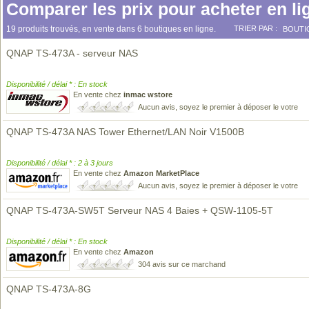
Comparer les prix pour acheter en li
19 produits trouvés, en vente dans 6 boutiques en ligne.
TRIER PAR :
BOUTI
QNAP TS-473A - serveur NAS
Disponibilité / délai * : En stock
En vente chez
inmac wstore
Aucun avis, soyez le premier à déposer le votre
QNAP TS-473A NAS Tower Ethernet/LAN Noir V1500B
Disponibilité / délai * : 2 à 3 jours
En vente chez
Amazon MarketPlace
Aucun avis, soyez le premier à déposer le votre
QNAP TS-473A-SW5T Serveur NAS 4 Baies + QSW-1105-5T
Disponibilité / délai * : En stock
En vente chez
Amazon
304 avis sur ce marchand
QNAP TS-473A-8G