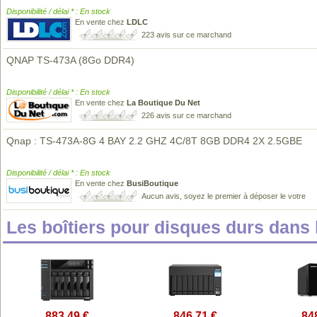
Disponibilité / délai * : En stock
En vente chez
LDLC
223 avis sur ce marchand
QNAP TS-473A (8Go DDR4)
Disponibilité / délai * : En stock
En vente chez
La Boutique Du Net
226 avis sur ce marchand
Qnap : TS-473A-8G 4 BAY 2.2 GHZ 4C/8T 8GB DDR4 2X 2.5GBE
Disponibilité / délai * : En stock
En vente chez
BusiBoutique
Aucun avis, soyez le premier à déposer le votre
Les boîtiers pour disques durs dan
883,49 €
846,71 €
84