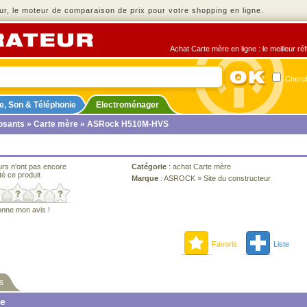
r, le moteur de comparaison de prix pour votre shopping en ligne.
Achat Carte mère en ligne : le meilleur ré
Cherch
e, Son & Téléphonie
Electroménager
sants
»
Carte mère
» ASRock H510M-HVS
urs n'ont pas encore
Catégorie
:
achat Carte mère
té ce produit
Marque
:
ASROCK
»
Site du constructeur
onne mon avis !
Favoris
Liste
s
ne