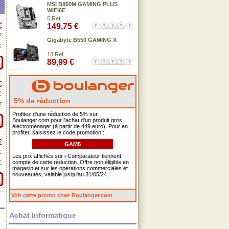
MSI B850M GAMING PLUS
WIFI6E
5 Ref.
€
149,75 €
€
Gigabyte B550 GAMING X
€
13 Ref.
89,99 €
€
€
5% de réduction
€
Profitez d'une réduction de 5% sur
Boulanger.com pour l'achat d'un produit gros
électroménager (à partir de 449 euro). Pour en
profiter, saisissez le code promotion :
€
GAM5
€
Les prix affichés sur i-Comparateur tiennent
compte de cette réduction. Offre non éligible en
€
magasin et sur les opérations commerciales et
nouveautés, valable jusqu'au 31/05/24.
Voir cette promo chez Boulanger.com
Achat Informatique