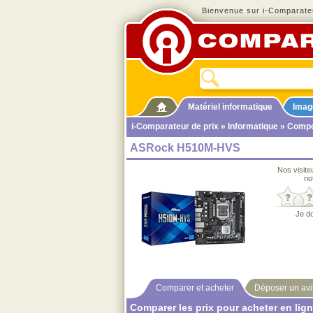
Bienvenue sur i-Comparateu
Matériel informatique
Imag
i-Comparateur de prix
»
Informatique
»
Compo
ASRock H510M-HVS
Nos visite
no
Je d
Comparer et acheter
Déposer un avi
Comparer les prix pour acheter en lig