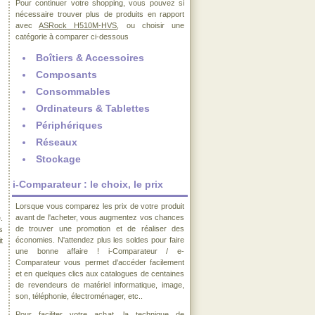
Pour continuer votre shopping, vous pouvez si
nécessaire trouver plus de produits en rapport
avec
ASRock H510M-HVS
, ou choisir une
catégorie à comparer ci-dessous
Boîtiers & Accessoires
Composants
Consommables
Ordinateurs & Tablettes
Périphériques
Réseaux
Stockage
i-Comparateur : le choix, le prix
Lorsque vous comparez les prix de votre produit
avant de l'acheter, vous augmentez vos chances
.
de trouver une promotion et de réaliser des
s
économies. N'attendez plus les soldes pour faire
t
une bonne affaire ! i-Comparateur / e-
Comparateur vous permet d'accéder facilement
et en quelques clics aux catalogues de centaines
de revendeurs de matériel informatique, image,
son, téléphonie, électroménager, etc..
Pour faciliter votre achat, la technique de