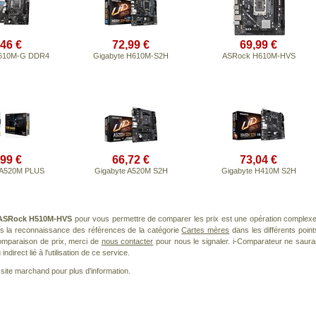
,46 €
72,99 €
69,99 €
610M-G DDR4
Gigabyte H610M-S2H
ASRock H610M-HVS
,99 €
66,72 €
73,04 €
 A520M PLUS
Gigabyte A520M S2H
Gigabyte H410M S2H
ASRock H510M-HVS
pour vous permettre de comparer les prix est une opération complexe
ns la reconnaissance des références de la catégorie
Cartes mères
dans les différents point
omparaison de prix, merci de
nous contacter
pour nous le signaler. i-Comparateur ne saurai
irect lié à l'utilisation de ce service.
le site marchand pour plus d'information.