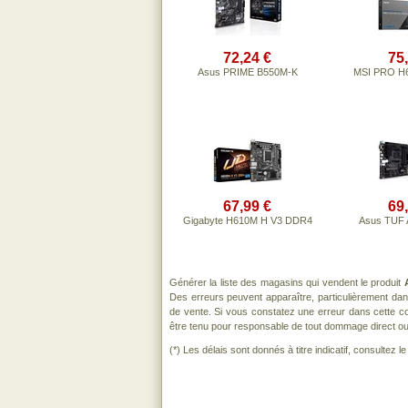
72,24 €
75
Asus PRIME B550M-K
MSI PRO H
67,99 €
69
Gigabyte H610M H V3 DDR4
Asus TUF
Générer la liste des magasins qui vendent le produit
Des erreurs peuvent apparaître, particulièrement da
de vente. Si vous constatez une erreur dans cette c
être tenu pour responsable de tout dommage direct ou ind
(*) Les délais sont donnés à titre indicatif, consultez 