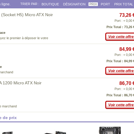
 ligne.
TRIER PAR :
BOUTIQUE
DÉSIGNATION
PRIX
PORT
PRIX TOTAL
(Socket H5) Micro ATX Noir
73,26 
Port : + 0,00 
Prix Total : 73,26 
ace
Voir cette offre
yez le premier à déposer le votre
84,99 
Port : + 0,00 
Prix Total : 84,99 
e
Voir cette offre
 marchand
 1200 Micro ATX Noir
86,70 
Port : + 0,00 
Prix Total : 86,70 
Voir cette offre
ce marchand
 de prix