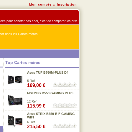
Mon compte
::
Inscription
flexe pour acheter pas cher, c'est de comparer les prix !
er dans les Cartes mères
Top Cartes mères
Asus TUF B760M-PLUS D4
5 Ref.
169,00 €
MSI MPG B550 GAMING PLUS
12 Ref.
115,99 €
Asus STRIX B650-E-F GAMING
WIFI
6 Ref.
215,50 €