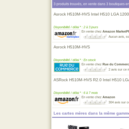
3 produits trouvés, en vente dans 3 boutiques en
Asrock H510M-HVS Intel H510 LGA 1200 
Disponibilité / délai * : 2 à 3 jours
En vente chez
Amazon MarketPl
Aucun avis, so
Asrock H510M-HVS
Disponibilité / délai * : En stock
En vente chez
Rue du Commerc
2 avis sur ce
ASRock H510M-HVS R2.0 Intel H510 LGA
Disponibilité / délai * : 6 à 7 mois
En vente chez
Amazon
304 avis sur 
Les cartes mères dans la même gamme